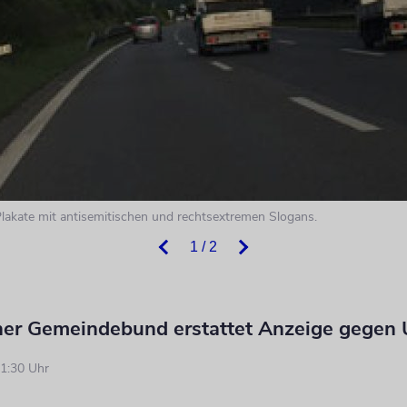
akate mit antisemitischen und rechtsextremen Slogans.
1 / 2
scher Gemeindebund erstattet Anzeige gegen
1:30 Uhr