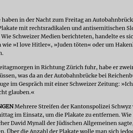
haben in der Nacht zum Freitag an Autobahnbrück
Plakate mit rechtsradikalen und antisemitischen S
 Wie Schweizer Medien berichteten, handelte es si
n wie »I love Hitler«, »Juden töten« oder um Hake
n.
reitagmorgen in Richtung Zürich fuhr, habe er zwe
ssen, was da an der Autobahnbrücke bei Reichenb
euge im Gespräch mit einer Schweizer Zeitung: »Ich
cht glauben.«
NGEN
Mehrere Streifen der Kantonspolizei Schwyz
ittag im Einsatz, um die Plakate zu entfernen. Wie
cher David Mynall der Jüdischen Allgemeinen sagte,
n. Über die Anzahl der Plakate wolle man sich jedo