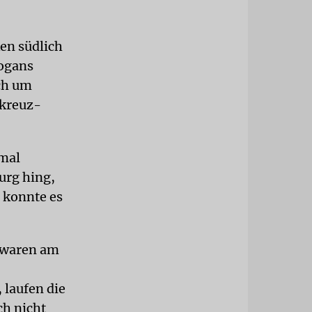
en südlich
logans
ch um
nkreuz-
imal
urg hing,
 konnte es
 waren am
 laufen die
ch nicht