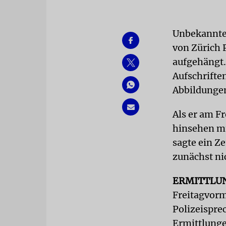
Unbekannte 
von Zürich 
aufgehängt.
Aufschrifte
Abbildunge
Als er am F
hinsehen mü
sagte ein Z
zunächst ni
ERMITTLU
Freitagvorm
Polizeispre
Ermittlunge