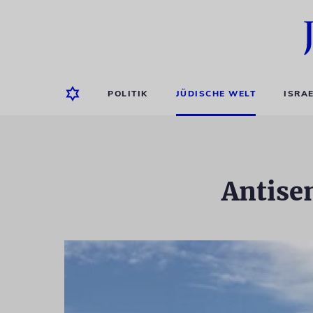
POLITIK
JÜDISCHE WELT
ISRA
Antise