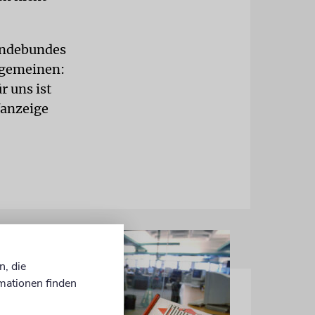
eindebundes
llgemeinen:
r uns ist
fanzeige
n, die
mationen finden