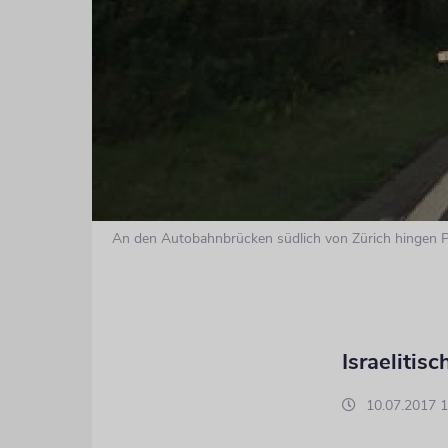
An den Autobahnbrücken südlich von Zürich hingen Pl
Israeliti
10.07.2017 1