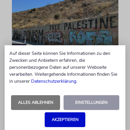
Auf dieser Seite können Sie Informationen zu den
Zwecken und Anbietern erfahren, die
GRIECHENLAND
personenbezogene Daten auf unserer Webseite
Warnung an Israelis in
verarbeiten. Weitergehende Informationen finden Sie
Griechenland
in unserer
Datenschutzerklärung
.
Weil »propalästinensische« Organisationen zu
einem »Tag des Zorns« aufgerufen hätten,
ALLES ABLEHNEN
EINSTELLUNGEN
sollen sich Israelis bedeckt halten, warnt das
israelische Außenministerium
AKZEPTIEREN
09.08.2026