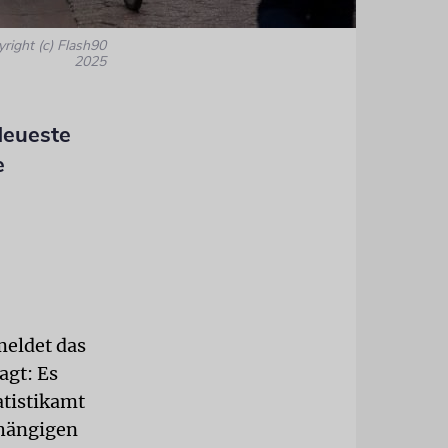
yright (c) Flash90
2025
Neueste
e
meldet das
agt: Es
atistikamt
bhängigen