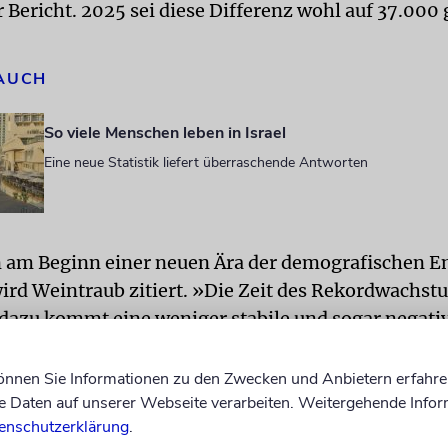
r Bericht. 2025 sei diese Differenz wohl auf 37.000 
 AUCH
So viele Menschen leben in Israel
Eine neue Statistik liefert überraschende Antworten
 am Beginn einer neuen Ära der demografischen E
wird Weintraub zitiert. »Die Zeit des Rekordwachst
 dazu kommt eine weniger stabile und sogar negati
bilanz – zwei Faktoren, die eine klare Abkehr von 
stellen.«
ja
können Sie Informationen zu den Zwecken und Anbietern erfahre
Daten auf unserer Webseite verarbeiten. Weitergehende Infor
enschutzerklärung
.