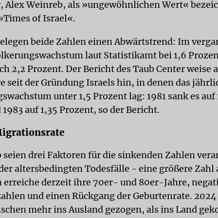
, Alex Weinreb, als »ungewöhnlichen Wert« bezeic
»Times of Israel«.
belegen beide Zahlen einen Abwärtstrend: Im verg
ölkerungswachstum laut Statistikamt bei 1,6 Prozen
ch 2,2 Prozent. Der Bericht des Taub Center weise a
e seit der Gründung Israels hin, in denen das jährl
swachstum unter 1,5 Prozent lag: 1981 sank es auf 
1983 auf 1,35 Prozent, so der Bericht.
igrationsrate
 seien drei Faktoren für die sinkenden Zahlen vera
der altersbedingten Todesfälle - eine größere Zahl
erreiche derzeit ihre 70er- und 80er-Jahre, negat
ahlen und einen Rückgang der Geburtenrate. 2024
schen mehr ins Ausland gezogen, als ins Land g