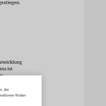
gestiegen.
ntwicklung
ums ist
ve
früheren
n, die
mationen finden