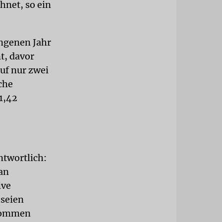
hnet, so ein
angenen Jahr
t, davor
uf nur zwei
iche
1,42
ntwortlich:
 an
ive
 seien
ekommen