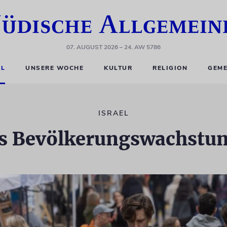
07. AUGUST 2026
– 24. AW 5786
EL
UNSERE WOCHE
KULTUR
RELIGION
GEME
ISRAEL
s Bevölkerungswachstum 