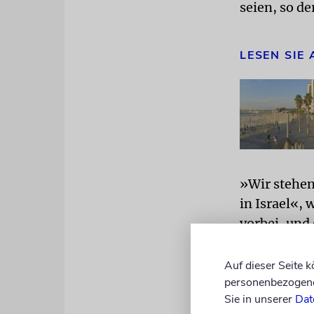
seien, so de
LESEN SIE
»Wir stehen
in Israel«, 
vorbei, und
Migrationss
Mustern dar
Auf dieser Seite 
personenbezogene 
Sie in unserer
Dat