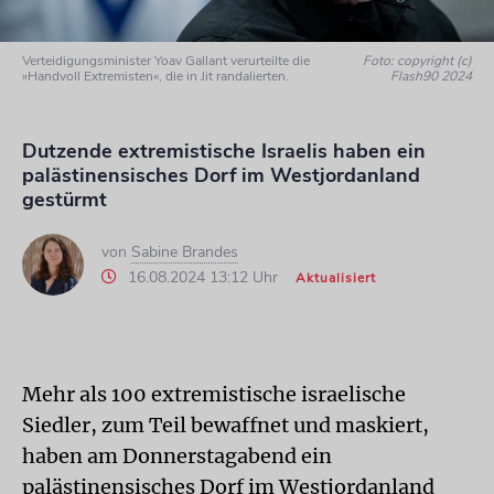
Verteidigungsminister Yoav Gallant verurteilte die
Foto: copyright (c)
»Handvoll Extremisten«, die in Jit randalierten.
Flash90 2024
Dutzende extremistische Israelis haben ein
palästinensisches Dorf im Westjordanland
gestürmt
von
Sabine Brandes
16.08.2024 13:12 Uhr
Aktualisiert
Mehr als 100 extremistische israelische
Siedler, zum Teil bewaffnet und maskiert,
haben am Donnerstagabend ein
palästinensisches Dorf im Westjordanland