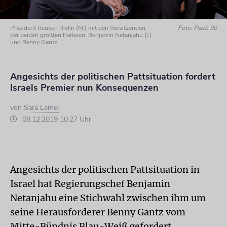
Präsident Reuven Rivlin (M.) mit den Vorsitzenden
Foto: Flash 90
der beiden größten Parteien: Benjamin Netanjahu (l.)
und Benny Gantz
Angesichts der politischen Pattsituation fordert
Israels Premier nun Konsequenzen
von
Sara Lemel
08.12.2019 10:27 Uhr
Angesichts der politischen Pattsituation in
Israel
hat Regierungschef Benjamin
Netanjahu eine Stichwahl zwischen ihm um
seine Herausforderer Benny Gantz vom
Mitte-Bündnis Blau-Weiß gefordert.