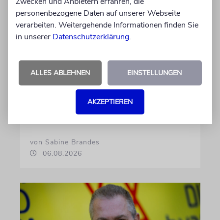
Zwecken und Anbietern erfahren, die
personenbezogene Daten auf unserer Webseite
verarbeiten. Weitergehende Informationen finden Sie
in unserer
Datenschutzerklärung
.
WAHLKAMPF
Who’s who in Jerusalem?
ALLES ABLEHNEN
EINSTELLUNGEN
Israels Parteien buhlen nicht nur um
potenzielle Wähler, sondern auch um
AKZEPTIEREN
mögliche Bündnisse
von Sabine Brandes
06.08.2026