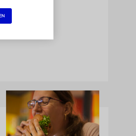
kt
EN