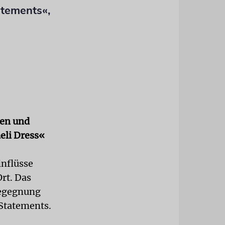
atements«,
nen und
eli Dress«
inflüsse
rt. Das
Begegnung
 Statements.