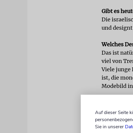
Gibt es heu
Die israeli
und designt
Welches Des
Das ist natü
viel von Tre
Viele junge
ist, die mo
Modebild ins
Wie reagier
Viele Mensc
Auf dieser Seite 
gibt aber au
personenbezogene 
anregen. Was
Sie in unserer
Dat