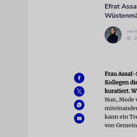
Efrat Assa
Wüstenmän
von
K
20
Frau Assaf-
Kollegen di
kuratiert. W
Nun, Mode v
miteinander
kann ein Tr
von Gemeind