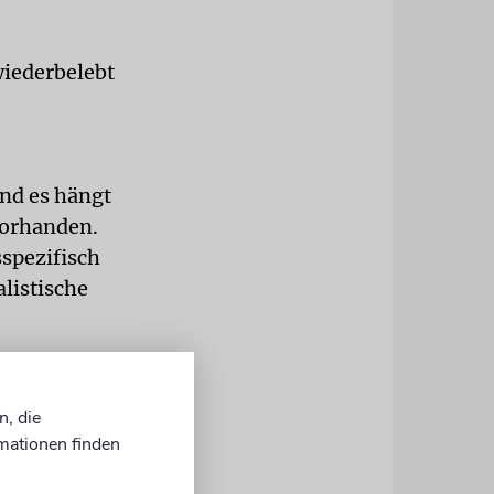
wiederbelebt
und es hängt
 vorhanden.
sspezifisch
listische
angen. Es
n, die
den Dialog
mationen finden
ren