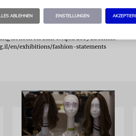
ücken erzählen. Denn hinter jedem Stück Mode stec
LLES ABLEHNEN
EINSTELLUNGEN
AKZEPTIER
saf-Shapira sprach Katrin Richter.
ung ist noch bis zum 6. April 2019 zu sehen.
.il/en/exhibitions/fashion-statements