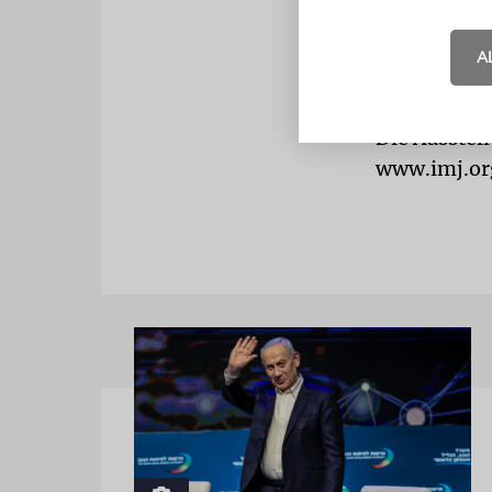
Lieblingsst
Geschichte.
A
Mit Efrat As
Die Ausstell
www.imj.org