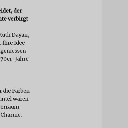
idet, der
te verbirgt
 Ruth Dayan,
 Ihre Idee
 angemessen
e 70er-Jahre
r die Farben
Mäntel waren
meerraum
d Charme.