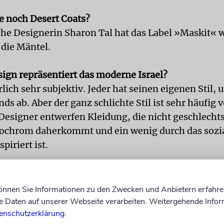
te noch Desert Coats?
sche Designerin Sharon Tal hat das Label »Maskit« 
 die Mäntel.
ign repräsentiert das moderne Israel?
rlich sehr subjektiv. Jeder hat seinen eigenen Stil, 
nds ab. Aber der ganz schlichte Stil ist sehr häufig
 Designer entwerfen Kleidung, die nicht geschlecht
nochrom daherkommt und ein wenig durch das sozia
piriert ist.
en die Besucher auf eine solche Ausstellung?
hen können mit dem Thema wirklich sehr viel anf
können Sie Informationen zu den Zwecken und Anbietern erfahre
ch Kritik, und das ist toll, denn wir wollten damit 
Daten auf unserer Webseite verarbeiten. Weitergehende Infor
 mich sehr freut, ist, dass einige Besucher von ih
enschutzerklärung
.