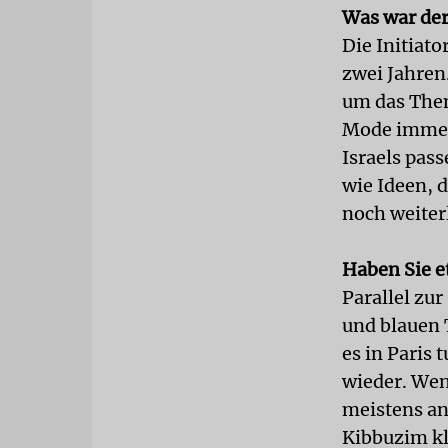
Was war der
Die Initiat
zwei Jahren
um das Them
Mode immer 
Israels pas
wie Ideen, 
noch weiter
Haben Sie e
Parallel zu
und blauen 
es in Paris 
wieder. Wen
meistens an 
Kibbuzim kl