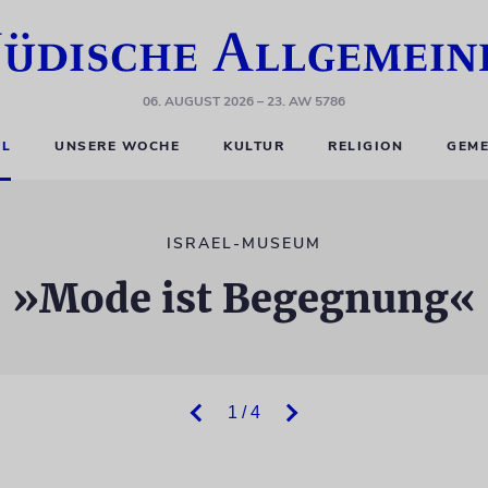
06. AUGUST 2026
– 23. AW 5786
EL
UNSERE WOCHE
KULTUR
RELIGION
GEME
ISRAEL-MUSEUM
»Mode ist Begegnung«
1 / 4