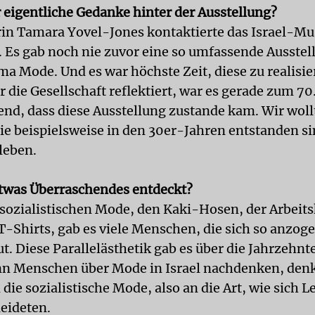
 eigentliche Gedanke hinter der Ausstellung?
orin Tamara Yovel-Jones kontaktierte das Israel-M
. Es gab noch nie zuvor eine so umfassende Ausstel
a Mode. Und es war höchste Zeit, diese zu realisie
die Gesellschaft reflektiert, war es gerade zum 70
send, dass diese Ausstellung zustande kam. Wir woll
die beispielsweise in den 30er-Jahren entstanden si
leben.
twas Überraschendes entdeckt?
r sozialistischen Mode, den Kaki-Hosen, der Arbeit
T-Shirts, gab es viele Menschen, die sich so anzog
tut. Diese Parallelästhetik gab es über die Jahrzehn
n Menschen über Mode in Israel nachdenken, denk
die sozialistische Mode, also an die Art, wie sich L
eideten.