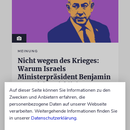
MEINUNG
Nicht wegen des Krieges:
Warum Israels
Ministerpräsident Benjamin
Netanjahu wirklich
Auf dieser Seite können Sie Informationen zu den
zurücktreten sollte
Zwecken und Anbietern erfahren, die
personenbezogene Daten auf unserer Webseite
verarbeiten. Weitergehende Informationen finden Sie
von Roman Haller
in unserer
Datenschutzerklärung
.
07.08.2026