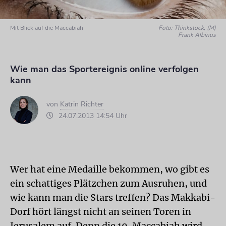
Mit Blick auf die Maccabiah
Foto: Thinkstock, (M)
Frank Albinus
Wie man das Sportereignis online verfolgen
kann
von
Katrin Richter
24.07.2013 14:54 Uhr
Wer hat eine Medaille bekommen, wo gibt es
ein schattiges Plätzchen zum Ausruhen, und
wie kann man die Stars treffen? Das Makkabi-
Dorf hört längst nicht an seinen Toren in
Jerusalem auf. Denn die 19. Maccabiah wird