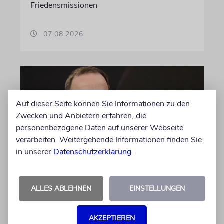
Friedensmissionen
07.08.2026
Auf dieser Seite können Sie Informationen zu den
Zwecken und Anbietern erfahren, die
personenbezogene Daten auf unserer Webseite
verarbeiten. Weitergehende Informationen finden Sie
in unserer
Datenschutzerklärung
.
MEINUNG
Wie Georg Restle die
ALLES ABLEHNEN
EINSTELLUNGEN
Glaubwürdigkeit des ÖRR
untergräbt
AKZEPTIEREN