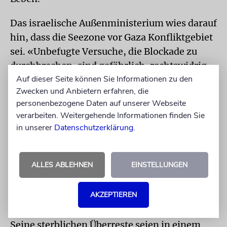
Das israelische Außenministerium wies darauf
hin, dass die Seezone vor Gaza Konfliktgebiet
sei. «Unbefugte Versuche, die Blockade zu
durchbrechen, sind gefährlich, rechtswidrig
Auf dieser Seite können Sie Informationen zu den
und unterminieren die derzeitigen
Zwecken und Anbietern erfahren, die
humanitären Bemühungen.»
personenbezogene Daten auf unserer Webseite
verarbeiten. Weitergehende Informationen finden Sie
Armee: Leiche von Hamas-Führer
in unserer
Datenschutzerklärung
.
identifiziert
Derweil wurde nach Angaben der israelischen
ALLES ABLEHNEN
EINSTELLUNGEN
Armee die Leiche des Hamas-Militärchefs
Mohammed al-Sinwar identifiziert - der
AKZEPTIEREN
Bruder des einstigen, ebenfalls
getöteten Hamas-Anführers Jihia al-Sinwar.
Seine sterblichen Überreste seien in einem