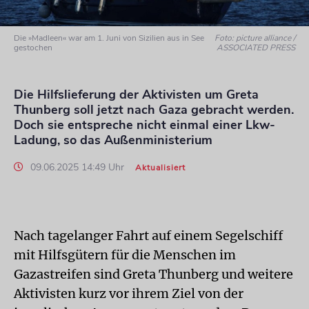
Die »Madleen« war am 1. Juni von Sizilien aus in See
Foto: picture alliance /
gestochen
ASSOCIATED PRESS
Die Hilfslieferung der Aktivisten um Greta
Thunberg soll jetzt nach Gaza gebracht werden.
Doch sie entspreche nicht einmal einer Lkw-
Ladung, so das Außenministerium
09.06.2025 14:49 Uhr
Aktualisiert
Nach tagelanger Fahrt auf einem Segelschiff
mit Hilfsgütern für die Menschen im
Gazastreifen sind Greta Thunberg und weitere
Aktivisten kurz vor ihrem Ziel von der