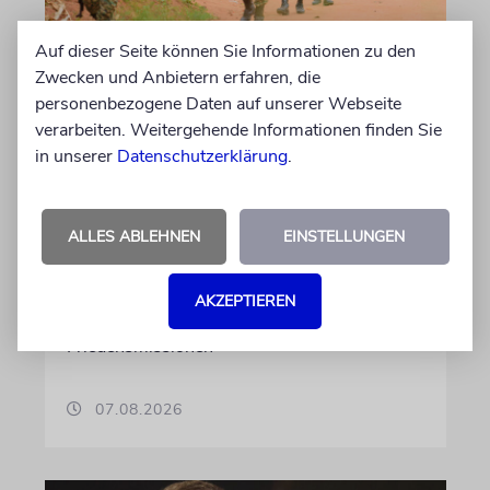
Auf dieser Seite können Sie Informationen zu den
Zwecken und Anbietern erfahren, die
NAHOST
personenbezogene Daten auf unserer Webseite
Ugandas Parlament billigt
verarbeiten. Weitergehende Informationen finden Sie
Truppenentsendung nach
in unserer
Datenschutzerklärung
.
Gaza
Auf US-Anfrage soll sich ein Kontingent der
ALLES ABLEHNEN
EINSTELLUNGEN
ugandischen Armee der geplanten
internationalen Stabilisierungstruppe
anschließen. In Afrika zählt das Land zu den
AKZEPTIEREN
größten Truppenstellern für
Friedensmissionen
07.08.2026