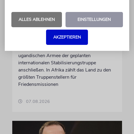
NAHOST
Ugandas Parlament billigt
ALLES ABLEHNEN
EINSTELLUNGEN
Truppenentsendung nach
Gaza
AKZEPTIEREN
Auf US-Anfrage soll sich ein Kontingent der
ugandischen Armee der geplanten
internationalen Stabilisierungstruppe
anschließen. In Afrika zählt das Land zu den
größten Truppenstellern für
Friedensmissionen
07.08.2026