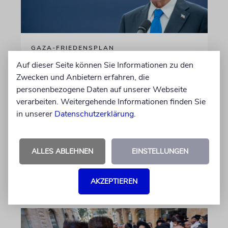
GAZA-FRIEDENSPLAN
Netanjahu geht auf
Auf dieser Seite können Sie Informationen zu den
Konfrontation mit Trump
Zwecken und Anbietern erfahren, die
personenbezogene Daten auf unserer Webseite
Premier Benjamin Netanjahu hat sich im
verarbeiten. Weitergehende Informationen finden Sie
Zusammenhang mit dem Friedensplan für
in unserer
Datenschutzerklärung
.
Gaza offen gegen US-Präsident Trump und
dessen »Board of Peace« gestellt. Das könnte
auch am Wahlkampf liegen
ALLES ABLEHNEN
EINSTELLUNGEN
09.08.2026
AKZEPTIEREN