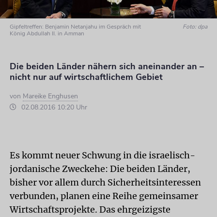
Gipfeltreffen: Benjamin Netanjahu im Gespräch mit
Foto: dpa
König Abdullah II. in Amman
Die beiden Länder nähern sich aneinander an –
nicht nur auf wirtschaftlichem Gebiet
von
Mareike Enghusen
02.08.2016 10:20 Uhr
Es kommt neuer Schwung in die israelisch-
jordanische Zweckehe: Die beiden Länder,
bisher vor allem durch Sicherheitsinteressen
verbunden, planen eine Reihe gemeinsamer
Wirtschaftsprojekte. Das ehrgeizigste