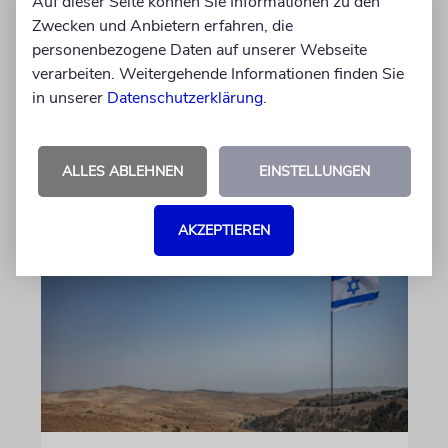
Auf dieser Seite können Sie Informationen zu den
Felix Schotland, Vorstand der Synagogen-
Zwecken und Anbietern erfahren, die
Gemeinde Köln, an WDR-
personenbezogene Daten auf unserer Webseite
Programmdirektorin Andrea Schafarczyk
verarbeiten. Weitergehende Informationen finden Sie
gewandt. Wir dokumentieren das Schreiben
in unserer
Datenschutzerklärung
.
im Wortlaut
von Felix Schotland
ALLES ABLEHNEN
EINSTELLUNGEN
07.08.2026
AKZEPTIEREN