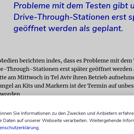
Probleme mit dem Testen gibt 
Drive-Through-Stationen erst s
geöffnet werden als geplant.
 Medien berichten indes, dass es Probleme mit dem 
ve-Through-Stationen erst später geöffnet werden a
ätte am Mittwoch in Tel Aviv ihren Betrieb aufnehme
ngel an Kits und Markern ist der Termin auf unbe
 worden.
 weiter mit der Kampagne gegen das Coronavirus«
können Sie Informationen zu den Zwecken und Anbietern erfahre
am Morgen. »Wir haben gesehen, was in anderen L
Daten auf unserer Webseite verarbeiten. Weitergehende Infor
wenn die Schritte nicht eingeleitet werden. Tausend
enschutzerklärung
.
torben. Zu meiner Freude haben wir bislang noch 