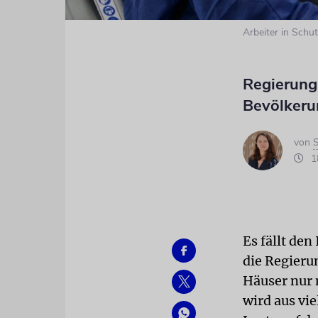
Arbeiter in Schut
Regierung
Bevölkeru
von
S
18
Es fällt den
die Regieru
Häuser nur 
wird aus vi