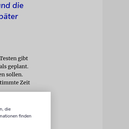
und die
päter
Testen gibt
ls geplant.
n sollen.
stimmte Zeit
, sagte
n, die
ändern
mationen finden
e sind
niemanden