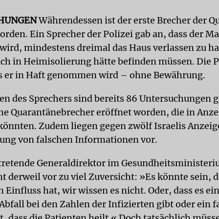
HUNGEN
Währendessen ist der erste Brecher der Q
orden. Ein Sprecher der Polizei gab an, dass der M
 wird, mindestens dreimal das Haus verlassen zu h
ich in Heimisolierung hätte befinden müssen. Die P
ss er in Haft genommen wird – ohne Bewährung.
n des Sprechers sind bereits 86 Untersuchungen 
he Quarantänebrecher eröffnet worden, die in Anz
 könnten. Zudem liegen gegen zwölf Israelis Anzei
tung von falschen Informationen vor.
rtretende Generaldirektor im Gesundheitsministeri
t derweil vor zu viel Zuversicht: »Es könnte sein, 
 Einfluss hat, wir wissen es nicht. Oder, dass es ei
Abfall bei den Zahlen der Infizierten gibt oder ein 
 dass die Patienten heilt.« Doch tatsächlich müs