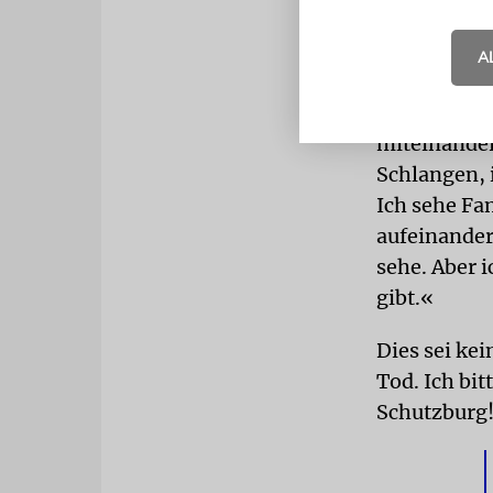
verloren. D
A
FAMILIENF
freien Tage 
miteinander
Schlangen, 
Ich sehe Fam
aufeinander
sehe. Aber i
gibt.«
Dies sei ke
Tod. Ich bit
Schutzburg