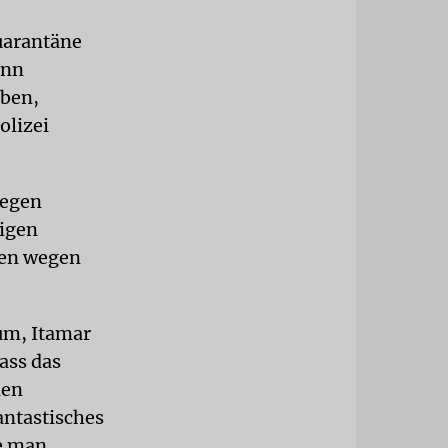
uarantäne
ann
aben,
olizei
gegen
eigen
gen wegen
um, Itamar
dass das
nen
fantastisches
se man