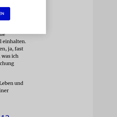
EN
 keine
ehe
 einhalten.
n, ja, fast
 was ich
lichung
 Leben und
iner