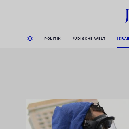
POLITIK
JÜDISCHE WELT
ISRA