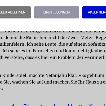
och es wird so nicht weitergehen.«
LLES ABLEHNEN
EINSTELLUNGEN
AKZEPTIER
EIERN
Die Bevölkerung müsse verstehen, dass dies
sind. »Die Leute denken, es sind Ferien. Sie spielen
, reichen sich Dinge und fassen einander an. Ich s
in denen die Menschen nicht die Zwei-Meter-Regel
ilienfeiern, ich sehe Leute, die auf einem Sofa sitze
. Ich sehe es im Fernsehen und kann nicht glauben,
ch verstehe, dass es hier ein Problem der Verinner
in Kinderspiel, machte Netanjahu klar. »Es geht um
te Sie, wachen Sie auf und machen Sie Ihr Haus zu e
!«