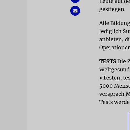
Leute auf de
gestiegen.
Alle Bildun
lediglich S
anbieten, d
Operationen
TESTS
Die Z
Weltgesundh
»Testen, te
5000 Mensch
versprach M
Tests werden