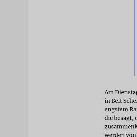
Am Dienstag
in Beit Sch
engstem Rau
die besagt,
zusammenkom
werden von 