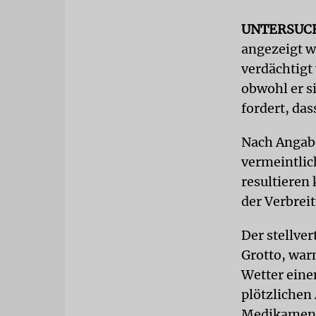
UNTERSUC
angezeigt w
verdächtigt
obwohl er s
fordert, da
Nach Angabe
vermeintlic
resultieren
der Verbrei
Der stellve
Grotto, warn
Wetter einen
plötzlichen 
Medikament,