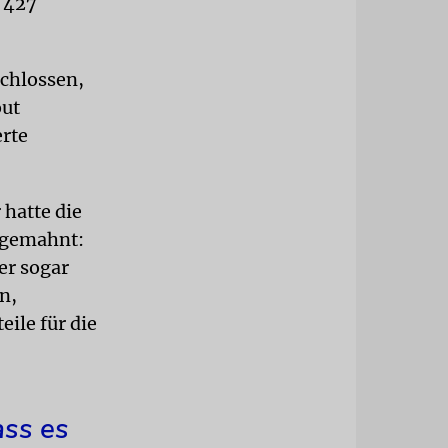
f 427
schlossen,
out
erte
 hatte die
ngemahnt:
er sogar
n,
ile für die
ass es