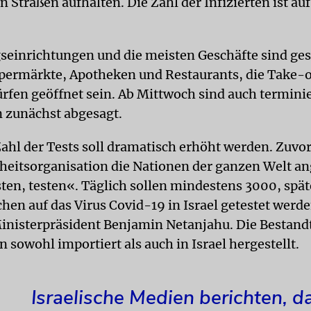
n Straßen aufhalten. Die Zahl der Infizierten ist au
gseinrichtungen und die meisten Geschäfte sind ge
upermärkte, Apotheken und Restaurants, die Take-
ürfen geöffnet sein. Ab Mittwoch sind auch termini
 zunächst abgesagt.
ahl der Tests soll dramatisch erhöht werden. Zuvor
eitsorganisation die Nationen der ganzen Welt a
sten, testen«. Täglich sollen mindestens 3000, spät
en auf das Virus Covid-19 in Israel getestet werde
inisterpräsident Benjamin Netanjahu. Die Bestandte
 sowohl importiert als auch in Israel hergestellt.
Israelische Medien berichten, d