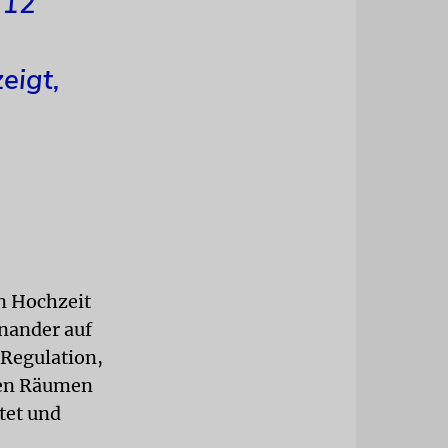
 12
eigt,
n Hochzeit
inander auf
 Regulation,
nen Räumen
tet und