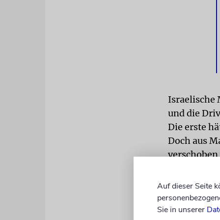
Israelische
und die Dri
Die erste h
Doch aus Ma
verschoben
»Wir machen
Auf dieser Seite 
Netanjahu 
personenbezogene 
geschieht, 
Sie in unserer
Dat
bereits ges