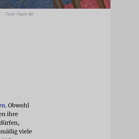
Foto: Flash 90
en.
Obwohl
en ihre
dürfen,
smäßig viele