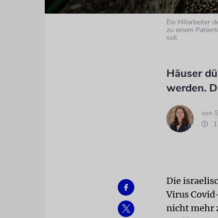
Ein Mitarbeiter
zu einem Patient
soll.
Häuser dür
werden. D
von
S
17
Die israeli
Virus Covid-
nicht mehr z