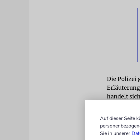
Die Polizei 
Erläuterung
handelt sich
Regulation,
der Sicherh
Auf dieser Seite 
personenbezogene 
Für das Bre
Sie in unserer
Dat
verhängt we