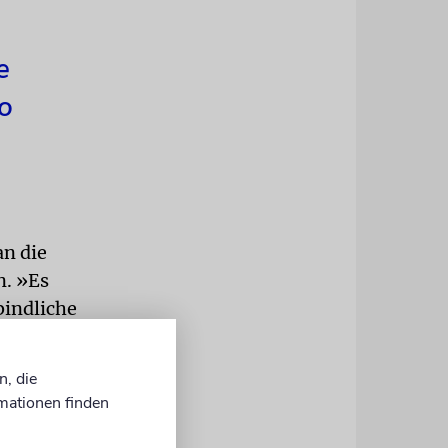
e
o
an die
n. »Es
bindliche
Erklärung
n, die
mationen finden
1200 Euro
 kostet bis