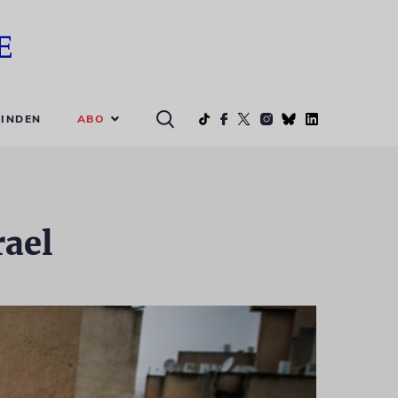
ABO
INDEN
rael