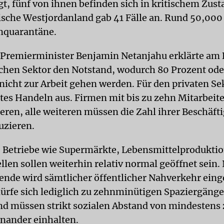
gt, fünf von ihnen befinden sich in kritischem Zust
ische Westjordanland gab 41 Fälle an. Rund 50,00
mquarantäne.
Premierminister Benjamin Netanjahu erklärte am 
ichen Sektor den Notstand, wodurch 80 Prozent od
nicht zur Arbeit gehen werden. Für den privaten Sek
rtes Handeln aus. Firmen mit bis zu zehn Mitarbei
ieren, alle weiteren müssen die Zahl ihrer Beschäft
uzieren.
Betriebe wie Supermärkte, Lebensmittelprodukti
llen sollen weiterhin relativ normal geöffnet sein.
de wird sämtlicher öffentlicher Nahverkehr einges
rfe sich lediglich zu zehnminütigen Spaziergäng
nd müssen strikt sozialen Abstand von mindestens
nander einhalten.