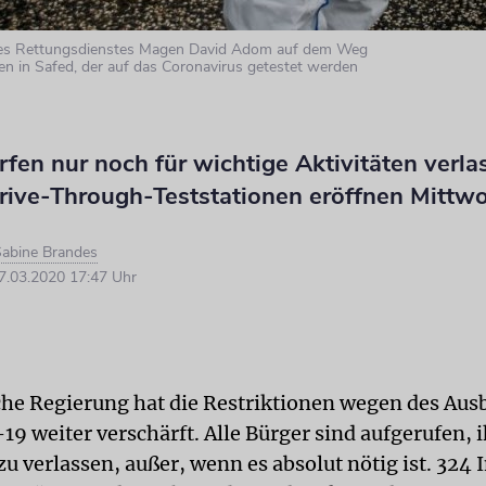
 des Rettungsdienstes Magen David Adom auf dem Weg
en in Safed, der auf das Coronavirus getestet werden
fen nur noch für wichtige Aktivitäten verla
rive-Through-Teststationen eröffnen Mittw
abine Brandes
.03.2020 17:47 Uhr
sche Regierung hat die Restriktionen wegen des Aus
19 weiter verschärft. Alle Bürger sind aufgerufen, 
u verlassen, außer, wenn es absolut nötig ist. 324 I