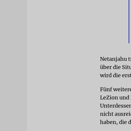
Netanjahu t
über die Si
wird die er
Fünf weiter
LeZion und 
Unterdessen
nicht ausre
haben, die 