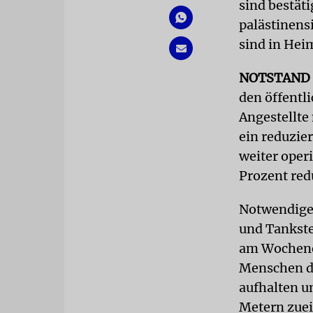
sind bestäti
palästinens
sind in Hei
NOTSTAND
den öffentl
Angestellte 
ein reduzie
weiter oper
Prozent red
Notwendige 
und Tankste
am Wochenen
Menschen dü
aufhalten u
Metern zuei