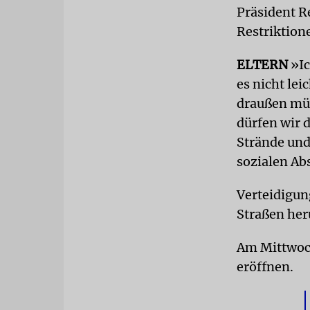
Präsident R
Restriktion
ELTERN
»Ic
es nicht lei
draußen müs
dürfen wir d
Strände und 
sozialen Abs
Verteidigun
Straßen he
Am Mittwoch
eröffnen.