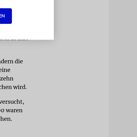
EN
and dürfen
ichten,
rch in ihre
ndern die
eine
 zehn
chen wird.
versucht,
000 waren
chen.