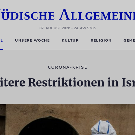
07. AUGUST 2026
– 24. AW 5786
EL
UNSERE WOCHE
KULTUR
RELIGION
GEME
CORONA-KRISE
tere Restriktionen in Is