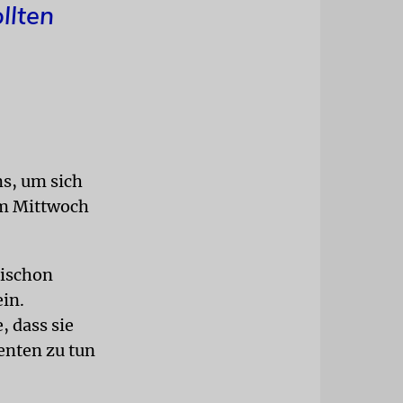
llten
ms, um sich
Am Mittwoch
Rischon
ein.
, dass sie
enten zu tun