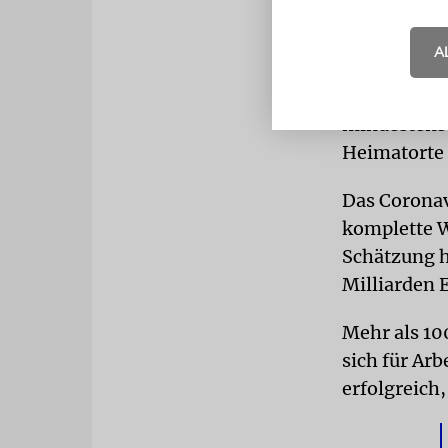
zu 750 Euro
A
HEIMATOR
nur noch dan
mindestens 
Heimatorte
Das Coronav
komplette W
Schätzung h
Milliarden 
Mehr als 10
sich für Arb
erfolgreich