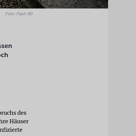
Foto: Flash 90
ssen
och
bruchs des
ihre Häuser
nfizierte