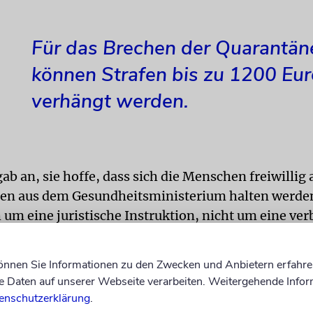
Für das Brechen der Quarantän
können Strafen bis zu 1200 Eur
verhängt werden.
gab an, sie hoffe, dass sich die Menschen freiwillig 
en aus dem Gesundheitsministerium halten werde
 um eine juristische Instruktion, nicht um eine ver
 daher werden wir sie nicht durchsetzen«, so eine 
eitsbehörde.
können Sie Informationen zu den Zwecken und Anbietern erfahre
Daten auf unserer Webseite verarbeiten. Weitergehende Infor
chen der Quarantäne jedoch können Strafen bis zu 
enschutzerklärung
.
rden. Die Weigerung, bevölkerte Orte zu verlassen,