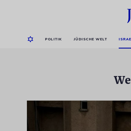
POLITIK
JÜDISCHE WELT
ISRA
Wei