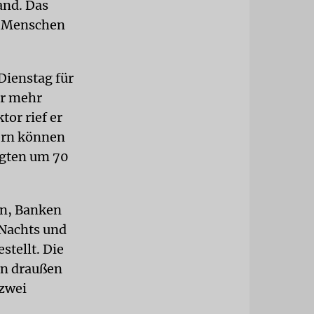
and. Das
0 Menschen
Dienstag für
er mehr
tor rief er
tern können
igten um 70
on, Banken
 Nachts und
tellt. Die
en draußen
 zwei