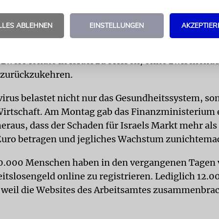
.
LLES ABLEHNEN
EINSTELLUNGEN
AKZEPTIER
TE
Palästinensische Arbeiter aus dem Westjordanl
n in Israel angestellt werden, wenn sie sich verpfl
zwei Monate in Israel zu bleiben, ohne zwischendu
 zurückzukehren.
irus belastet nicht nur das Gesundheitssystem, so
irtschaft. Am Montag gab das Finanzministerium 
eraus, dass der Schaden für Israels Markt mehr als
Euro betragen und jegliches Wachstum zunichtema
0.000 Menschen haben in den vergangenen Tagen 
eitslosengeld online zu registrieren. Lediglich 12.
, weil die Websites des Arbeitsamtes zusammenbra