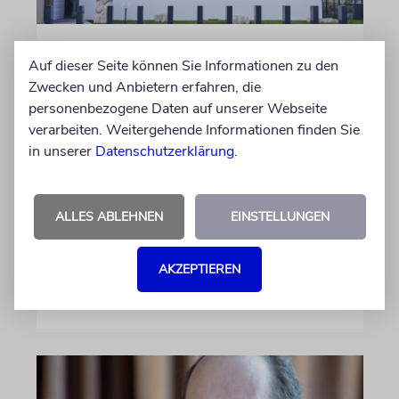
MAGDEBURG
Auf dieser Seite können Sie Informationen zu den
Juden in Sachsen-Anhalt:
Zwecken und Anbietern erfahren, die
Lebendige Gemeinden und
personenbezogene Daten auf unserer Webseite
Antisemitismus
verarbeiten. Weitergehende Informationen finden Sie
in unserer
Datenschutzerklärung
.
Nach dem antisemitischen Anschlag vom 9.
Oktober 2019 in Halle (Saale) hat Sachsen-
Anhalt 2020 ein Landesprogramm für
ALLES ABLEHNEN
EINSTELLUNGEN
jüdisches Leben beschlossen, um die jüdische
Gemeinschaft zu fördern und zu schützen
AKZEPTIEREN
17.06.2026