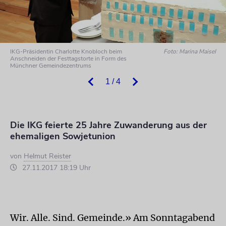
IKG-Präsidentin Charlotte Knobloch beim
Foto: Marina Maisel
Anschneiden der Festtagstorte in Form des
Münchner Gemeindezentrums
1 / 4
Die IKG feierte 25 Jahre Zuwanderung aus der
ehemaligen Sowjetunion
von
Helmut Reister
27.11.2017 18:19 Uhr
Wir. Alle. Sind. Gemeinde.» Am Sonntagabend