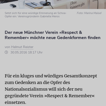
Setzt sich für eine würdige Erinnerung an Schoa-
Foto: Marina Maisel
Opfer ein: Vereinsgründerin Gabriella Meros
Der neue Münchner Verein »Respect &
Remember« möchte neue Gedenkformen finden
von
Helmut Reister
30.05.2016 18:17 Uhr
Für ein kluges und würdiges Gesamtkonzept
zum Gedenken an die Opfer des
Nationalsozialismus will sich der neu
gegründete Verein »Respect & Remember«
einsetzen.