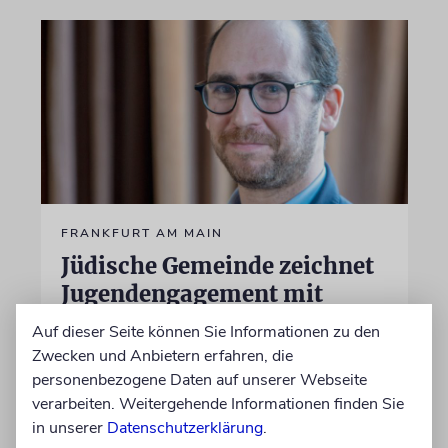
FRANKFURT AM MAIN
Jüdische Gemeinde zeichnet
Jugendengagement mit
Beni-Bloch-Preis aus
Auf dieser Seite können Sie Informationen zu den
Zwecken und Anbietern erfahren, die
»Wir ehren unser langjähriges
personenbezogene Daten auf unserer Webseite
Vorstandsmitglied Benjamin Bloch sel.A. und
verarbeiten. Weitergehende Informationen finden Sie
erinnern damit an seinen Einsatz für die
in unserer
Datenschutzerklärung
.
jüdische Gemeinschaft«, sagt der