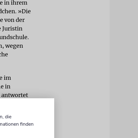
se in ihrem
dchen. »Die
e von der
 Juristin
rundschule.
en, wegen
che
e im
e in
, antwortet
n, die
te
mationen finden
g auf dem
lt. Kichern