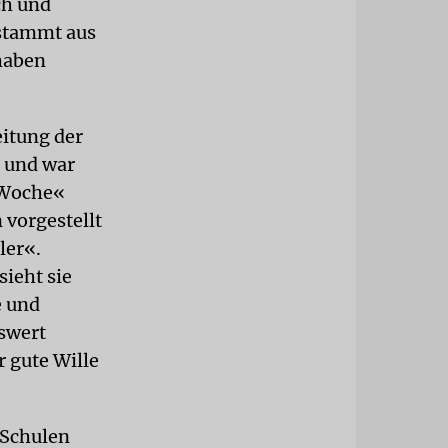
ch und
 stammt aus
 haben
itung der
 und war
r Woche«
 vorgestellt
ler«.
sieht sie
e und
nswert
 gute Wille
 Schulen