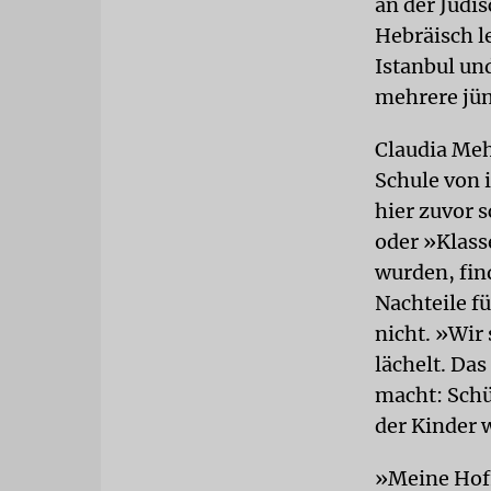
an der Jüdi
Hebräisch l
Istanbul un
mehrere jün
Claudia Meh
Schule von
hier zuvor 
oder »Klass
wurden, fin
Nachteile fü
nicht. »Wir 
lächelt. Das
macht: Schü
der Kinder 
»Meine Hoff