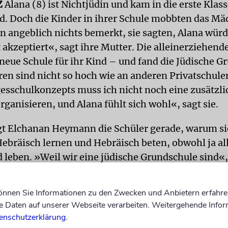
Z
Alana (8) ist Nichtjüdin und kam in die erste Klas
 Doch die Kinder in ihrer Schule mobbten das Mä
n angeblich nichts bemerkt, sie sagten, Alana würd
 akzeptiert«, sagt ihre Mutter. Die alleinerziehende
 neue Schule für ihr Kind – und fand die Jüdische G
en sind nicht so hoch wie an anderen Privatschul
esschulkonzepts muss ich nicht noch eine zusätzli
ganisieren, und Alana fühlt sich wohl«, sagt sie.
gt Elchanan Heymann die Schüler gerade, warum si
Hebräisch lernen und Hebräisch beten, obwohl ja all
 leben. »Weil wir eine jüdische Grundschule sind«
in.
können Sie Informationen zu den Zwecken und Anbietern erfahre
r nach Landesrabbiner Netanel Wurmser der zwei
Daten auf unserer Webseite verarbeiten. Weitergehende Infor
. Ein Seder wird vorbereitet, Zutaten und Anordnun
enschutzerklärung
.
werden erklärt, später die hart gekochten Eier gepel