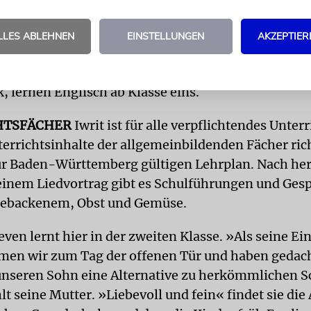
schau: Eier pellen mit kleinen Händen ist offenbar 
nd Mazzeknabbern nicht jedermanns Freude. Spiel
LLES ABLEHNEN
EINSTELLUNGEN
AKZEPTIER
Schüler den Umgang mit Zahlen am PC, neugierig ge
ur Stuttgarter Ökostation, üben in der Theater-AG 
, lernen Englisch ab Klasse eins.
HTSFÄCHER
Iwrit ist für alle verpflichtendes Unter
terrichtsinhalte der allgemeinbildenden Fächer ric
r Baden-Württemberg gültigen Lehrplan. Nach he
 einem Liedvortrag gibt es Schulführungen und Gesp
Gebackenem, Obst und Gemüse.
ven lernt hier in der zweiten Klasse. »Als seine E
men wir zum Tag der offenen Tür und haben gedach
unseren Sohn eine Alternative zu herkömmlichen S
lt seine Mutter. »Liebevoll und fein« findet sie di