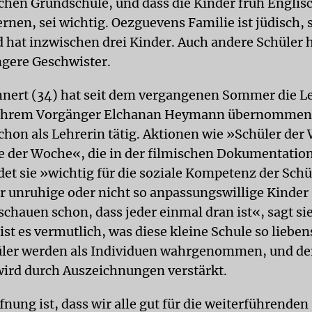
schen Grundschule, und dass die Kinder früh Englis
ernen, sei wichtig. Oezguevens Familie ist jüdisch,
d hat inzwischen drei Kinder. Auch andere Schüler
gere Geschwister.
nert (34) hat seit dem vergangenen Sommer die Le
 ihrem Vorgänger Elchanan Heymann übernommen
schon als Lehrerin tätig. Aktionen wie »Schüler de
e der Woche«, die in der filmischen Dokumentation
det sie »wichtig für die soziale Kompetenz der Schü
r unruhige oder nicht so anpassungswillige Kinder 
schauen schon, dass jeder einmal dran ist«, sagt si
 ist es vermutlich, was diese kleine Schule so liebe
ler werden als Individuen wahrgenommen, und der
wird durch Auszeichnungen verstärkt.
nung ist, dass wir alle gut für die weiterführenden