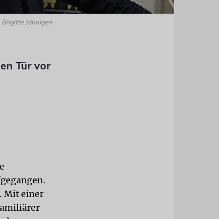
 Brigitte Jähnigen
nen Tür vor
he
ufgegangen.
 Mit einer
familiärer