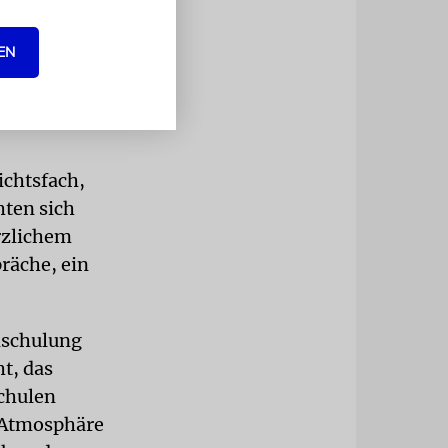
gar nicht so
erisch
EN
hen sie auf
ein
richtsfach,
hten sich
rzlichem
räche, ein
inschulung
t, das
chulen
e Atmosphäre