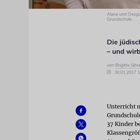
Alana und Oezgu
Grundschule.
Die jüdisc
– und wirb
von
Brigitte Jähn
30.01.2017 1
Unterricht m
Grundschule
37 Kinder b
Klassengröße