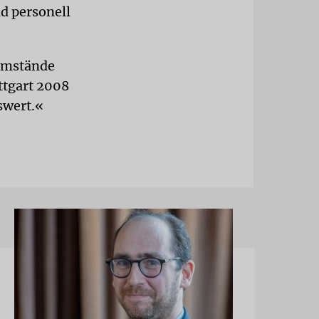
nd personell
 Umstände
ttgart 2008
swert.«