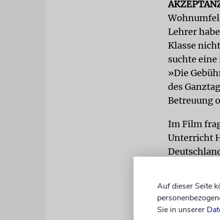
AKZEPTAN
Wohnumfeld.
Lehrer habe
Klasse nicht
suchte eine
»Die Gebühr
des Ganztag
Betreuung or
Im Film fra
Unterricht 
Deutschland
eine Schüler
Auf dieser Seite 
Heymann wa
personenbezogene 
Schulleiter
Sie in unserer
Dat
Sederteller 