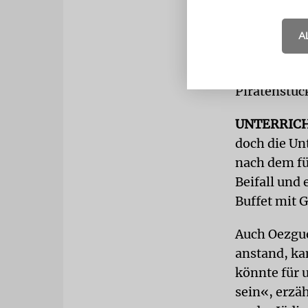
bei der Film
einfach – u
A
lernen die 
Exkursion z
Piratenstück
UNTERRIC
doch die Un
nach dem fü
Beifall und
Buffet mit 
Auch Oezgue
anstand, ka
könnte für 
sein«, erzäh