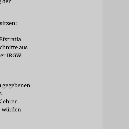
g der
sitzen:
fstratia
chnitte aus
 der IRGW
zu gegebenen
s.
slehrer
e würden