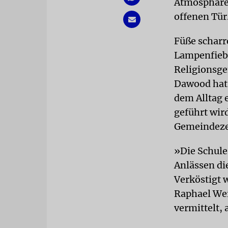
Atmosphäre 
offenen Tür
Füße scharr
Lampenfiebe
Religionsge
Dawood hat 
dem Alltag 
geführt wir
Gemeindeze
»Die Schule
Anlässen di
Verköstigt 
Raphael Wei
vermittelt, 