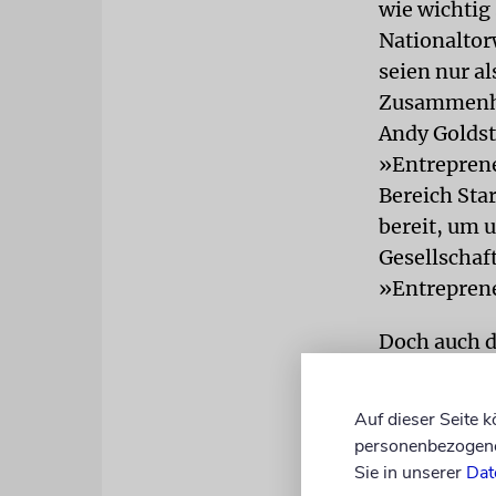
wie wichtig 
Nationaltor
seien nur a
Zusammenhä
Andy Goldste
»Entrepren
Bereich Sta
bereit, um 
Gesellschaf
»Entreprene
Doch auch d
vernetzten 
Worten verm
Auf dieser Seite 
stimmen sie 
personenbezogene 
sich mehr u
Sie in unserer
Dat