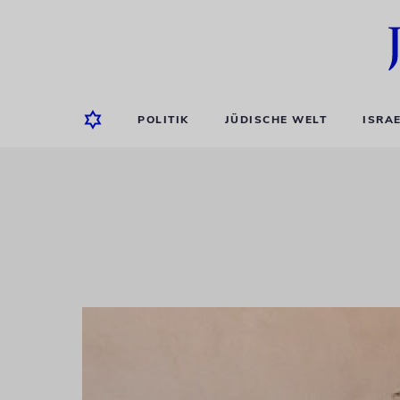
POLITIK
JÜDISCHE WELT
ISRA