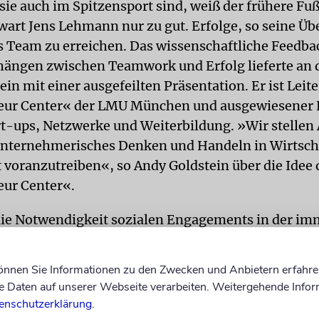
sie auch im Spitzensport sind, weiß der frühere Fu
wart Jens Lehmann nur zu gut. Erfolge, so seine Ü
ls Team zu erreichen. Das wissenschaftliche Feedba
ngen zwischen Teamwork und Erfolg lieferte an 
in mit einer ausgefeilten Präsentation. Er ist Leite
eur Center« der LMU München und ausgewiesener 
rt-ups, Netzwerke und Weiterbildung. »Wir stellen
unternehmerisches Denken und Handeln in Wirtsch
t voranzutreiben«, so Andy Goldstein über die Idee 
ur Center«.
ie Notwendigkeit sozialen Engagements in der im
Arbeitswelt will der »Business Club« nach Judith Ep
itteln. Die vielen interessierten Besucher der Ver
können Sie Informationen zu den Zwecken und Anbietern erfahre
optimistisch. »Ziel des Clubs ist es«, betonte Epst
Daten auf unserer Webseite verarbeiten. Weitergehende Infor
nd mehr zu einem Ort des Austausches und der dir
enschutzerklärung
.