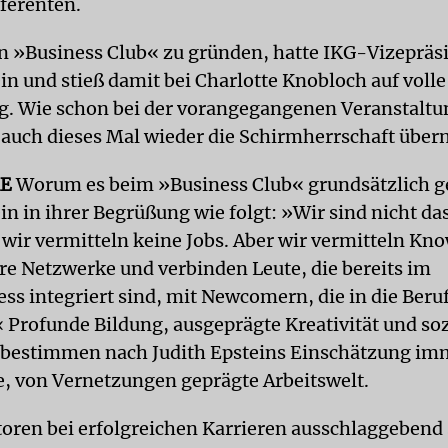
eferenten.
en »Business Club« zu gründen, hatte IKG-Vizepräs
in und stieß damit bei Charlotte Knobloch auf volle
 Wie schon bei der vorangegangenen Veranstaltun
 auch dieses Mal wieder die Schirmherrschaft üb
KE
Worum es beim »Business Club« grundsätzlich ge
in in ihrer Begrüßung wie folgt: »Wir sind nicht da
 wir vermitteln keine Jobs. Aber wir vermitteln K
re Netzwerke und verbinden Leute, die bereits im
ess integriert sind, mit Newcomern, die in die Beru
« Profunde Bildung, ausgeprägte Kreativität und soz
bestimmen nach Judith Epsteins Einschätzung im
, von Vernetzungen geprägte Arbeitswelt.
oren bei erfolgreichen Karrieren ausschlaggebend