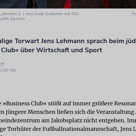
Lehmann (r. ) und Andy Goldstein mit IKG-
Fo
udith Epstein
lige Torwart Jens Lehmann sprach beim jüd
 Club« über Wirtschaft und Sport
ter
1:00 Uhr
e »Business Club« stößt auf immer größere Resonan
em jüngere Menschen ließen sich die Veranstaltung
eindezentrum am Jakobsplatz nicht entgehen. Im
ge Torhüter der Fußballnationalmannschaft, Jens