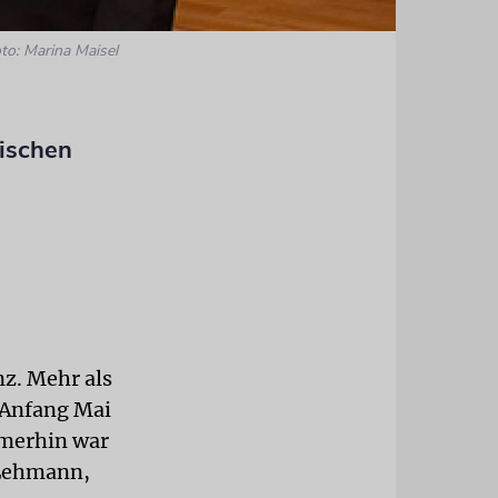
to: Marina Maisel
ischen
z. Mehr als
 Anfang Mai
merhin war
 Lehmann,