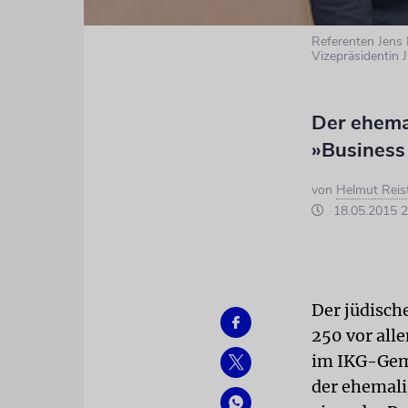
Referenten Jens 
Vizepräsidentin J
Der ehema
»Business
von
Helmut Reis
18.05.2015 2
Der jüdisch
250 vor all
im IKG-Gem
der ehemali