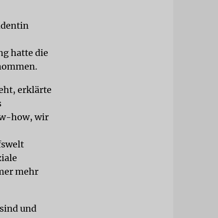
identin
g hatte die
ernommen.
ht, erklärte
s
now-how, wir
fswelt
iale
mer mehr
 sind und