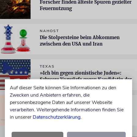
Forscher finden älteste Spuren gezielter
Feuernutzung
NAHOST
Die Stolpersteine beim Abkommen
zwischen den USA und Iran
TEXAS
»Ich bin gegen zionistische Juden«:
Schwere Vorwürfe gegen Kandidatin der
Demokraten
Auf dieser Seite können Sie Informationen zu den
Zwecken und Anbietern erfahren, die
personenbezogene Daten auf unserer Webseite
HERZLIYA
Israelische Studie: Sexy Profilbilder
verarbeiten. Weitergehende Informationen finden Sie
können Dating-Erfolg mindern
in unserer
Datenschutzerklärung
.