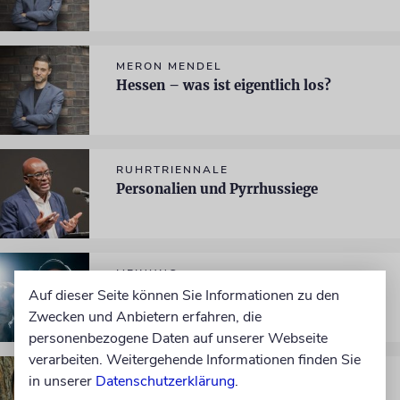
MERON MENDEL
Hessen – was ist eigentlich los?
RUHRTRIENNALE
Personalien und Pyrrhussiege
MEINUNG
Xavier Naidoo: Die Dinge beim Namen
Auf dieser Seite können Sie Informationen zu den
nennen
Zwecken und Anbietern erfahren, die
personenbezogene Daten auf unserer Webseite
verarbeiten. Weitergehende Informationen finden Sie
MERON MENDEL
in unserer
Datenschutzerklärung
.
Göttingen: Applaus für Populisten