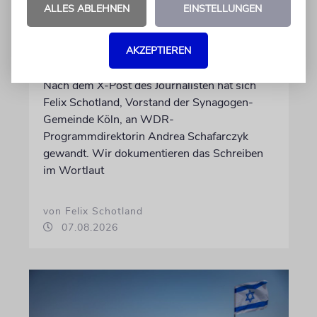
ALLES ABLEHNEN
EINSTELLUNGEN
Wie Georg Restle die
Glaubwürdigkeit des ÖRR
AKZEPTIEREN
untergräbt
Nach dem X-Post des Journalisten hat sich
Felix Schotland, Vorstand der Synagogen-
Gemeinde Köln, an WDR-
Programmdirektorin Andrea Schafarczyk
gewandt. Wir dokumentieren das Schreiben
im Wortlaut
von Felix Schotland
07.08.2026