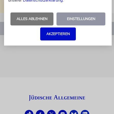
unserer
Datenschutzerklärung
.
ALLES ABLEHNEN
EINSTELLUNGEN
1
…
3
4
5
6
7
…
17
AKZEPTIEREN