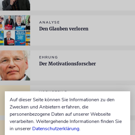
ANALYSE
Den Glauben verloren
EHRUNG
Der Motivationsforscher
VORURTEILE
Das Feindbild
Auf dieser Seite können Sie Informationen zu den
Zwecken und Anbietern erfahren, die
personenbezogene Daten auf unserer Webseite
verarbeiten. Weitergehende Informationen finden Sie
GEORGE W. BUSH
in unserer
Datenschutzerklärung
.
Ein fast großer Präsident