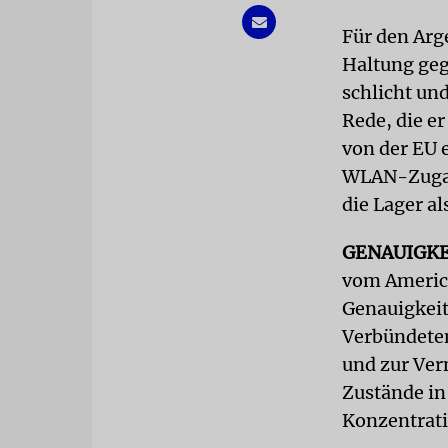
Für den Arg
Haltung ge
schlicht und
Rede, die e
von der EU 
WLAN-Zugan
die Lager a
GENAUIGK
vom America
Genauigkeit
Verbündeten
und zur Ver
Zustände in
Konzentrati