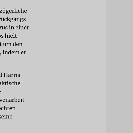
 zögerliche
rückgangs
kus in einer
s hielt –
rt um den
, indem er
d Harris
aktische
e
venarbeit
echten
keine