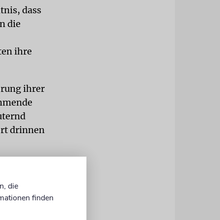
tnis, dass
n die
ten ihre
erung ihrer
tammende
uternd
ort drinnen
 die DP-
m KZ
n, die
ppo entkamen
mationen finden
 Statt sich