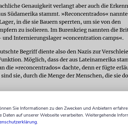
rachliche Genauigkeit verlangt aber auch die Erkenn
 aus Südamerika stammt. »Reconcentrados« nannte
Lager, in die sie Bauern sperrten, um sie von den
mpfern zu isolieren. Im Burenkrieg nannten die Bri
- und Internierungslager »concentration camps«.
utschte Begriff diente also den Nazis zur Verschlei
Funktion. Möglich, dass der aus Lateinamerika s
an die »reconcentrados« dachte, denn er fügte erlä
 sind sie, durch die Menge der Menschen, die sie d
es freilich gewesen, Franziskus hätte als Vergleich
lt, in die so viele Juden nach der Befreiung aus de
können Sie Informationen zu den Zwecken und Anbietern erfahre
hnlich ergeht es den Syrern, die der Hölle von Ale
Daten auf unserer Webseite verarbeiten. Weitergehende Infor
 »displaced persons« in europäischen Lagern sitzen.
enschutzerklärung
.