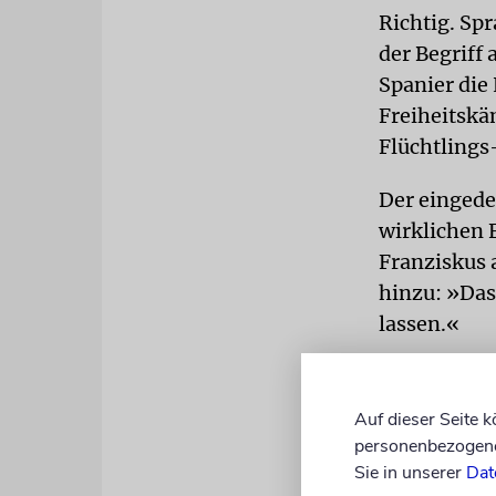
Richtig. Sp
der Begriff
Spanier die 
Freiheitskä
Flüchtlings
Der eingede
wirklichen 
Franziskus 
hinzu: »Das
lassen.«
Besser wäre 
Lager gewäh
Auf dieser Seite 
gerieten. Ä
personenbezogene 
und nun als
Sie in unserer
Dat