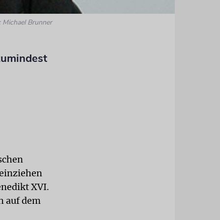
: Michael Brunner
 zumindest
ischen
 einziehen
nedikt XVI.
h auf dem