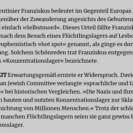
entinier Franziskus bedeutet im Gegenteil Europas
genüber der Zuwanderung angesichts des Geburten
 einfach »Selbstmord«. Dieses Urteil fällte Franzis
r nach dem Besuch eines Flüchtlingslagers auf Lesbo
euphemistisch »hot spot« genannt, als ginge es do
g. Solchem Schönreden trat Franziskus entgegen
ls »Konzentrationslager« bezeichnete.
EIT
Erwartungsgemäß erntete er Widerspruch. Davi
n Jewish Committee verlangte »sprachliche und f
« bei historischen Vergleichen. »Die Nazis und ihr
 bauten und nutzten Konzentrationslager zur Skla
nichtung von Millionen Menschen.« Trotz der schl
 manchen Flüchtlingslagern seien sie ganz gewiss 
onslager.