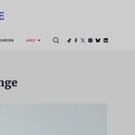
ABO
INDEN
inge