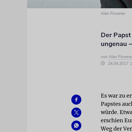
Alan Posener
Der Papst
ungenau – 
von
Alan Posene
24.04.2017 1
Es war zu e
Papstes auch
würde. Etwa
erschien Eu
Weg der Ver