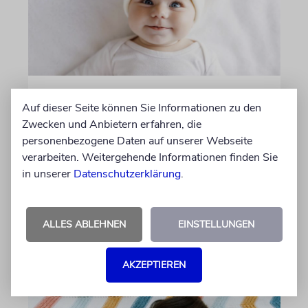
BUNDESAMT FÜR STATISTIK
Auf dieser Seite können Sie Informationen zu den
Dieser hebräische Vorname
Zwecken und Anbietern erfahren, die
ist am beliebtesten bei
personenbezogene Daten auf unserer Webseite
Schweizer Eltern
verarbeiten. Weitergehende Informationen finden Sie
in unserer
Datenschutzerklärung
.
Auch in der Schweiz wählen Eltern weiterhin
häufig biblische Namen für ihr Neugeborenes
ALLES ABLEHNEN
EINSTELLUNGEN
von Nicole Dreyfus
04.07.2026
Aktualisiert
AKZEPTIEREN