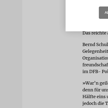
andere Mal 
oder nach 
A
waren.
Müde Makkab
Das reichte
Bernd Schul
Gelegenheit
Organisatio
freundschaf
im DFB- Pok
»War’n geil
denn für un
Hälfte eins 
jedoch die 