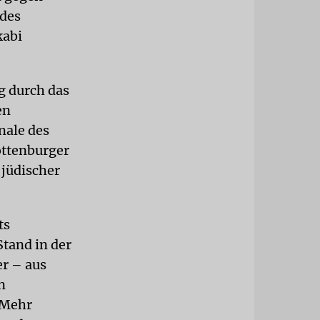
 des
kabi
ng durch das
en
nale des
ottenburger
 jüdischer
ts
Stand in der
er – aus
n
 Mehr