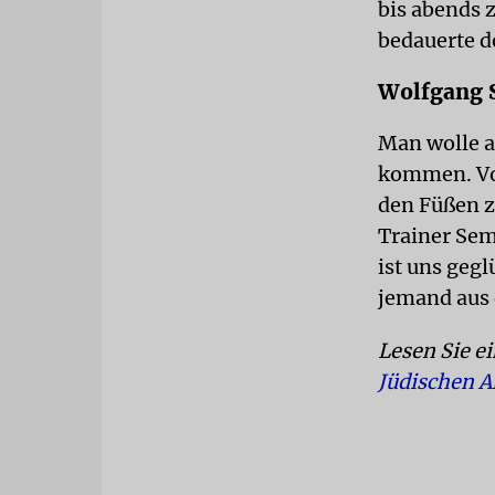
bis abends 
bedauerte d
Wolfgang S
Man wolle a
kommen. Vor
den Füßen z
Trainer Sem
ist uns geg
jemand aus 
Lesen Sie e
Jüdischen 