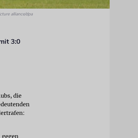
cture alliance/dpa
mit 3:0
ubs, die
bedeutenden
dertrafen:
l gegen