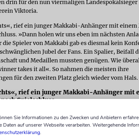
en drin für den nun viermaligen Landespokalsieger
rein Viktoria.
hts«, rief ein junger Makkabi-Anhänger mit eine
chluss. »Dann holen wir uns eben im nächsten Anla
r die Spieler von Makkabi gab es diesmal kein Konf
chwänglichen Jubel der Fans. Ein Spalier, Beifall d
chaft und Medaillen mussten genügen. Wie überall
inner takes it all«. So nahmen die meisten ihre
gen für den zweiten Platz gleich wieder vom Hals.
hts«, rief ein junger Makkabi-Anhänger mit 
nach Spielschluss.
zeit hielt der aktuell siebte der Oberliga vor 2739 
können Sie Informationen zu den Zwecken und Anbietern erfahre
as eigene Tor frei. Das gelang mit Glück, nicht im
Daten auf unserer Webseite verarbeiten. Weitergehende Infor
em durch eine Topleistung des Torwarts Jack Krause
enschutzerklärung
.