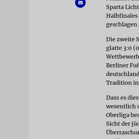
Sparta Lich
Halbfinales
geschlagen 
Die zweite S
glatte 3:0 
Wettbewerbs
Berliner Fu
deutschland
Tradition i
Dass es die
wesentlich 
Oberliga bes
Sicht der j
Überraschun