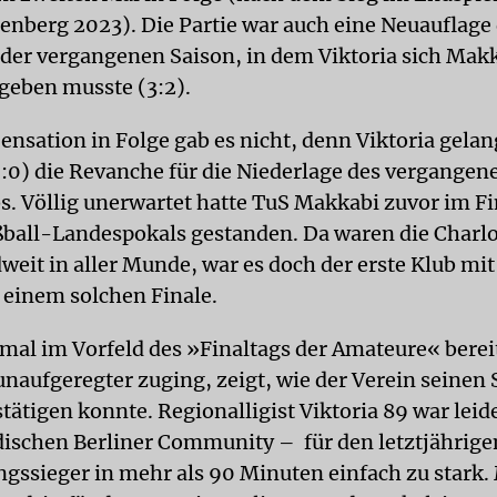
tenberg 2023). Die Partie war auch eine Neuauflage
 der vergangenen Saison, in dem Viktoria sich Mak
geben musste (3:2).
ensation in Folge gab es nicht, denn Viktoria gela
(0:0) die Revanche für die Niederlage des vergangen
. Völlig unerwartet hatte TuS Makkabi zuvor im Fi
ßball-Landespokals gestanden. Da waren die Charl
weit in aller Munde, war es doch der erste Klub mit
n einem solchen Finale.
smal im Vorfeld des »Finaltags der Amateure« berei
unaufgeregter zuging, zeigt, wie der Verein seinen 
tätigen konnte. Regionalligist Viktoria 89 war leid
üdischen Berliner Community – für den letztjährige
gssieger in mehr als 90 Minuten einfach zu stark.