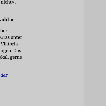
 nicht«,
wohl.«
öher
 Gras unter
 Viktoria-
ingen. Das
okal, gerne
 der