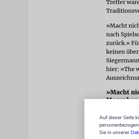
Treffer war
Traditionsve
»Macht nic
nach Spiels
zurück.« Fü
keinen übers
Siegermanns
hier: »The w
Auszeichnun
»Macht nic
Megaphon 
Bis zur Halb
Auf dieser Seite 
Besuchern d
personenbezogene 
und vor all
Sie in unserer
Dat