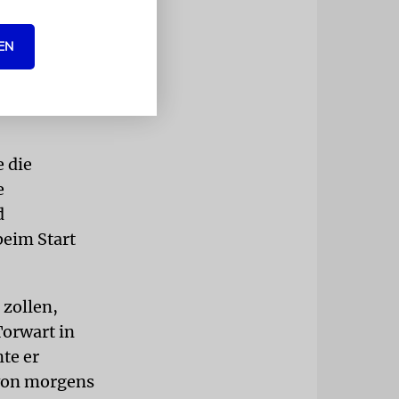
r Distanz
ekommen
EN
gegeben.
e die
e
d
beim Start
 zollen,
Torwart in
nte er
 von morgens