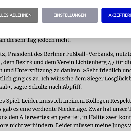
war er zur Stelle, wenn die Viktoria-Akteure aus de
schnell vorgetragenen Angriffen zum Torschuss g
LLES ABLEHNEN
EINSTELLUNGEN
AKZEPTIER
i-Spieler hatten im Hans Zoschke-Stadion alles 
 an diesem Tag jedoch nicht.
tz, Präsident des Berliner Fußball-Verbands, nutzt
, dem Bezirk und dem Verein Lichtenberg 47 für di
n und Unterstützung zu danken. »Sehr friedlich un
tlich ging es zu. Ich wünsche dem Sieger Losglück 
al«, sagte Schultz nach Abpfiff.
es Spiel. Leider muss ich meinem Kollegen Respekt
s gab es eine verdiente Niederlage. Zwar hat unser 
uns den Allerwertesten gerettet, in Hälfte zwei kon
Tore nicht verhindern. Leider müssen meine Jungs