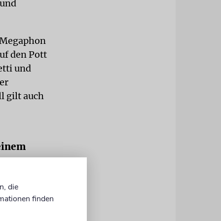
 und
m Megaphon
uf den Pott
etti und
er
 gilt auch
einem
zahlenden
n, die
mer Geschick
mationen finden
. Ein ums