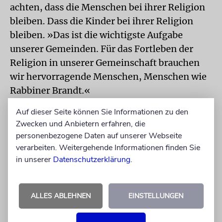
achten, dass die Menschen bei ihrer Religion
bleiben. Dass die Kinder bei ihrer Religion
bleiben. »Das ist die wichtigste Aufgabe
unserer Gemeinden. Für das Fortleben der
Religion in unserer Gemeinschaft brauchen
wir hervorragende Menschen, Menschen wie
Rabbiner Brandt.«
Auf dieser Seite können Sie Informationen zu den
Es ist spät geworden. Charlotte Knobloch
Zwecken und Anbietern erfahren, die
muss heute noch nach München zurück. Und
personenbezogene Daten auf unserer Webseite
dann ist doch noch schnell aber deutlich ein
verarbeiten. Weitergehende Informationen finden Sie
Haken zu verbuchen, »die Zuwanderung der
in unserer
Datenschutzerklärung
.
Menschen aus den ehemaligen Sowjetstaaten
war unser großes Glück. Ihre Integration
ALLES ABLEHNEN
EINSTELLUNGEN
haben die Gemeinden so gut wie geschafft«,
dann noch ein Wunsch, »dass aus dem