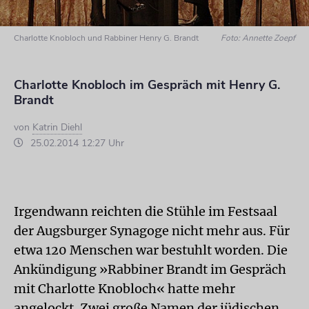
Charlotte Knobloch und Rabbiner Henry G. Brandt
Foto: Annette Zoepf
Charlotte Knobloch im Gespräch mit Henry G.
Brandt
von
Katrin Diehl
25.02.2014 12:27 Uhr
Irgendwann reichten die Stühle im Festsaal
der Augsburger Synagoge nicht mehr aus. Für
etwa 120 Menschen war bestuhlt worden. Die
Ankündigung »Rabbiner Brandt im Gespräch
mit Charlotte Knobloch« hatte mehr
angelockt. Zwei große Namen der jüdischen