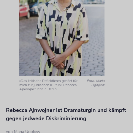
»Das kritische Reflektieren gehört für
Foto: Maria
mich zur jüdischen Kultur«: Rebecca
Ugoljew
Ajnwojner lebt in Berlin.
Rebecca Ajnwojner ist Dramaturgin und kämpft
gegen jedwede Diskriminierung
von
Maria Ugoljew