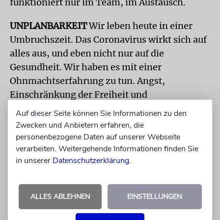
funktioniert nur im Team, im Austausch.
UNPLANBARKEIT
Wir leben heute in einer
Umbruchszeit. Das Coronavirus wirkt sich auf
alles aus, und eben nicht nur auf die
Gesundheit. Wir haben es mit einer
Ohnmachtserfahrung zu tun. Angst,
Einschränkung der Freiheit und
Unplanbarkeit machen etwas mit dem
Auf dieser Seite können Sie Informationen zu den
Menschen. Wie geht man mit dieser
Zwecken und Anbietern erfahren, die
außergewöhnlichen Erfahrung um? Nicht
personenbezogene Daten auf unserer Webseite
verarbeiten. Weitergehende Informationen finden Sie
jeder kann darüber reflektieren, hält die
in unserer
Datenschutzerklärung
.
Komplexität aus. Die Zunahme von
Verschwörungstheorien ist deshalb kein
Wunder.
ALLES ABLEHNEN
EINSTELLUNGEN
Die Corona-Krise macht deutlich, wie