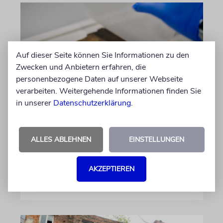
Auf dieser Seite können Sie Informationen zu den
Zwecken und Anbietern erfahren, die
personenbezogene Daten auf unserer Webseite
verarbeiten. Weitergehende Informationen finden Sie
in unserer
Datenschutzerklärung
.
PROGRAMM
Tipps und Termine
ALLES ABLEHNEN
EINSTELLUNGEN
Termine und Tipps für den Zeitraum vom 6.
August bis zum 13. August
AKZEPTIEREN
05.08.2026