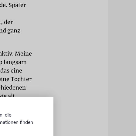
de. Später
, der
und ganz
aktiv. Meine
so langsam
 das eine
eine Tochter
schiedenen
ie alt
uch sie eine
n, die
mationen finden
eine