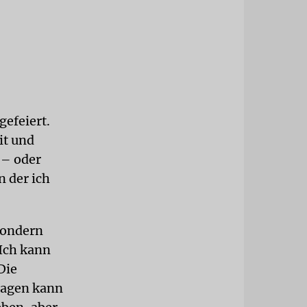
efeiert.
it und
 – oder
n der ich
 sondern
Ich kann
Die
Tagen kann