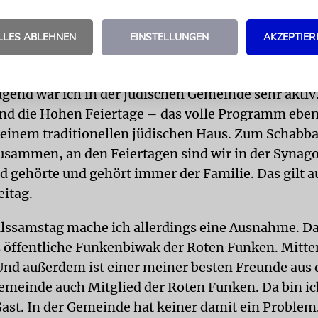
haben die Schoa durch ihre Flucht nach Argentinien
auch mein Vater geboren. Später sind sie nach Köl
LLES ABLEHNEN
EINSTELLUNGEN
AKZEPTIER
tern sich dann kennengelernt haben. Ich bin also ei
g.
ugend war ich in der jüdischen Gemeinde sehr akti
d die Hohen Feiertage – das volle Programm eben
inem traditionellen jüdischen Haus. Zum Schabb
zusammen, an den Feiertagen sind wir in der Synag
d gehörte und gehört immer der Familie. Das gilt 
eitag.
ssamstag mache ich allerdings eine Ausnahme. Da
 öffentliche Funkenbiwak der Roten Funken. Mitte
nd außerdem ist einer meiner besten Freunde aus 
emeinde auch Mitglied der Roten Funken. Da bin ic
Gast. In der Gemeinde hat keiner damit ein Problem