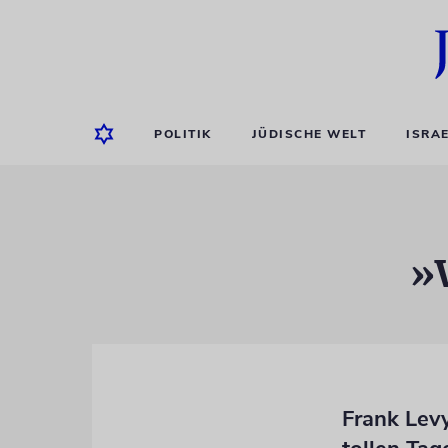
POLITIK
JÜDISCHE WELT
ISRA
»
Frank Levy