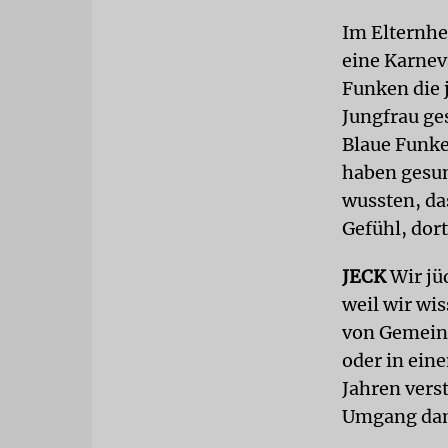
Im Elternhe
eine Karnev
Funken die 
Jungfrau ges
Blaue Funk
haben gesun
wussten, da
Gefühl, dor
JECK
Wir jü
weil wir wi
von Gemeind
oder in ein
Jahren vers
Umgang dam