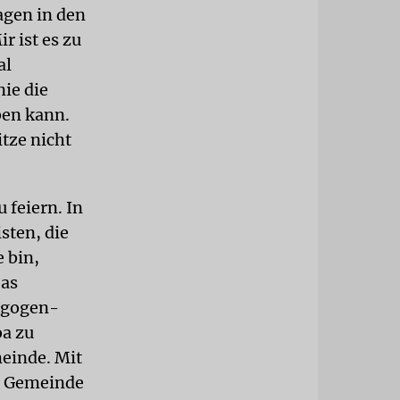
agen in den
r ist es zu
al
nie die
ben kann.
itze nicht
 feiern. In
sten, die
e bin,
Das
nagogen-
a zu
einde. Mit
e Gemeinde