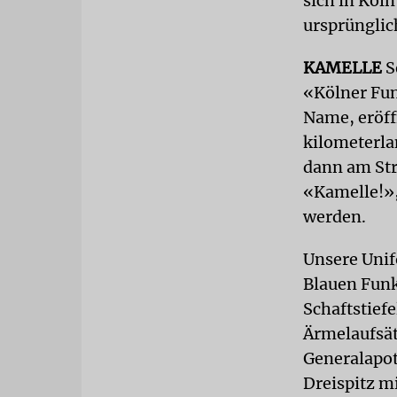
sich in Köln
ursprünglic
KAMELLE
S
«Kölner Fun
Name, eröff
kilometerla
dann am Str
«Kamelle!»,
werden.
Unsere Unif
Blauen Funk
Schaftstie
Ärmelaufsät
Generalapot
Dreispitz m