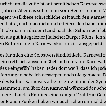
türlich um die zutiefst antisemitischen Karnevalsw
-Jahren. Aber das sollte man vom Heute trennen. Mi
sagen: Weil diese schreckliche Zeit auch den Karnev
n hatte, darf man nicht mehr feiern. Ich habe mir 
llt, ob man im diesem Land nach der Schoa noch le
ch als gut integrierter jüdischer Bürger Kölns. Ich s
en Koffern, mein Karnevalskostüm ist ausgepackt.
 es für mich eine Selbstverständlichkeit, Karneval zu
n treffe ich ausschließlich auf tolerante Karnevali
ßes Feingefühl haben. Jeder dort weiß, dass ich Jud
rfahrungen habe ich deswegen noch nie gemacht. 
 des Kölner Karnevals arbeitet zurzeit mit der Sy
usammen, um über den Karneval während der Scho
enerell hat das Komitee einen engen Draht zur Gem
er Blauen Funken haben wir auch schon einmal di