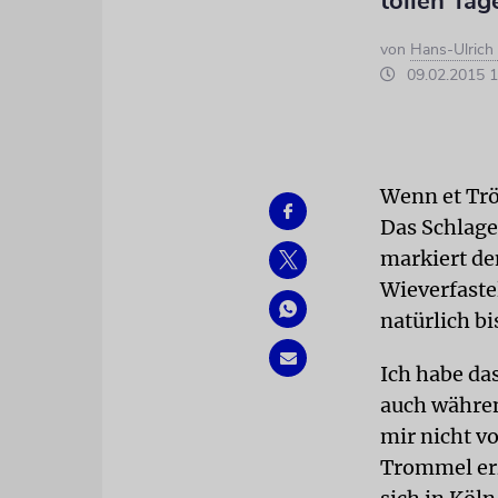
tollen Tag
von
Hans-Ulrich
09.02.2015 1
Wenn et Trö
Das Schlage
markiert de
Wieverfastel
natürlich b
Ich habe da
auch währen
mir nicht vo
Trommel erz