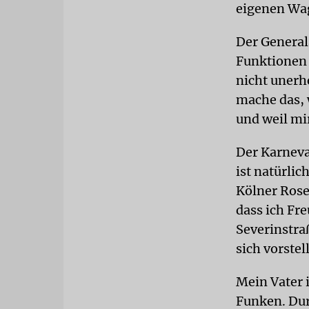
eigenen Wag
Der General
Funktionen 
nicht unerh
mache das, 
und weil mi
Der Karneva
ist natürli
Kölner Rose
dass ich F
Severinstra
sich vorste
Mein Vater 
Funken. Dur