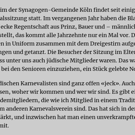
im der Synagogen-Gemeinde Köln findet seit eini
alssitzung statt. Im vergangenen Jahr haben die Bl
jecke Regentschaft aus Prinz, Bauer und – männlic
tellt, das kommt alle Jahrzehnte nur ein Mal vor. D
en in Uniform zusammen mit dem Dreigestirn aufg
gen und getanzt. Die Besucher der Sitzung im Elt
ss unter uns auch jüdische Mitglieder waren. Das wa
t bei den Senioren einzuziehen, ein Stück gelebte N
dischen Karnevalisten sind ganz offen «jeck». Auch
ssen, woher wir kommen und wer wir sind. Es gibt e
emitgliedern, die wie ich Mitglied in einem Tradi
em anderen Karnevalsverein sind. Das hat sich in de
tärkt, und inzwischen hat man einen unverkrampft
it.