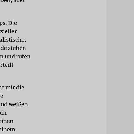
eben, aber
ps. Die
zieller
listische,
nde stehen
en und rufen
teilt
t mir die
ze
und weißen
bin
einen
 einem