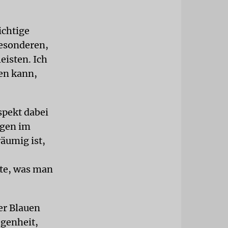
ichtige
besonderen,
eisten. Ich
ben kann,
spekt dabei
agen im
äumig ist,
ste, was man
er Blauen
egenheit,