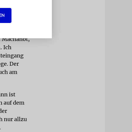
 überlebt.
n gezogen,
EN
n richtiger
v. Machanot,
. Ich
ateingang
oge. Der
auch am
nn ist
n auf dem
der
h nur allzu
.