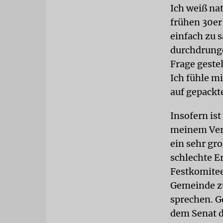
Ich weiß na
frühen 30er
einfach zu 
durchdrunge
Frage geste
Ich fühle mi
auf gepackt
Insofern ist
meinem Verei
ein sehr gro
schlechte E
Festkomitee
Gemeinde z
sprechen. G
dem Senat d