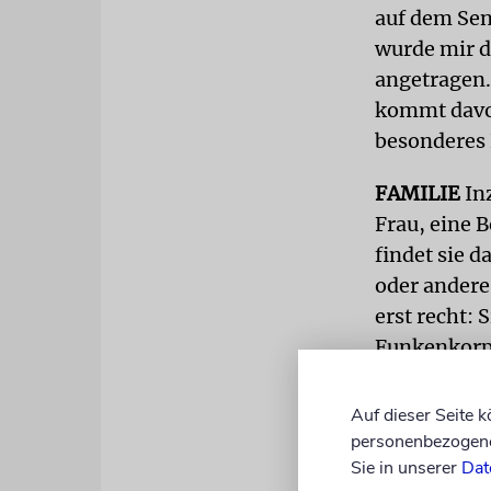
auf dem Sen
wurde mir d
angetragen.
kommt davon
besonderes 
FAMILIE
Inz
Frau, eine 
findet sie d
oder andere
erst recht: 
Funkenkorps
genug für d
Uniform b
Auf dieser Seite 
personenbezogene 
In die Wieg
Sie in unserer
Dat