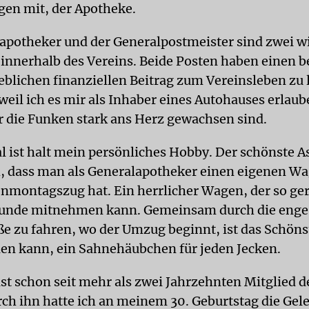
en mit, der Apotheke.
apotheker und der Generalpostmeister sind zwei w
innerhalb des Vereins. Beide Posten haben einen 
eblichen finanziellen Beitrag zum Vereinsleben zu l
weil ich es mir als Inhaber eines Autohauses erlau
r die Funken stark ans Herz gewachsen sind.
l ist halt mein persönliches Hobby. Der schönste A
ch, dass man als Generalapotheker einen eigenen W
nmontagszug hat. Ein herrlicher Wagen, der so ger
reunde mitnehmen kann. Gemeinsam durch die enge
ße zu fahren, wo der Umzug beginnt, ist das Schön
llen kann, ein Sahnehäubchen für jeden Jecken.
ist schon seit mehr als zwei Jahrzehnten Mitglied d
ch ihn hatte ich an meinem 30. Geburtstag die Gel