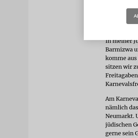
Großeltern 
Dort wurde 
A
wo meine El
Kölsche Jun
In meiner J
Barmizwa un
komme aus e
sitzen wir 
Freitagaben
Karnevalsfr
Am Karneval
nämlich das
Neumarkt. U
jüdischen G
gerne sein 