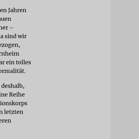
gen Jahren
auen
her –
a sind wir
ezogen,
ernheim
r ein tolles
ormalität.
 deshalb,
ine Reihe
tionskorps
n letzten
eren