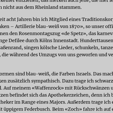
 keiner entziehen, das merken auch jene, die hier l
h nicht aus dem Rheinland stammen.
eit acht Jahren bin ich Mitglied eines Traditionskor
ken – Artillerie blau-weiß von 1870», so unser offi
nen den Rosenmontagszug «de Spetz», das karneva
nge Defilee durch Kölns Innenstadt. Hunderttause
aßenrand, singen kölsche Lieder, schunkeln, tanz
 die während des Umzugs von uns geworfen und ver
ormen sind blau-weiß, die Farben Israels. Das mach
en zusätzlich sympathisch. Dazu trage ich schwar
fel. Auf meinem «Waffenrock» mit Rückschwänzen 
zen befindet sich das Apothekerzeichen, denn ich 
heker im Range eines Majors. Außerdem trage ich 
it üppigem Federbusch. Beim «Zoch» fahre ich auf