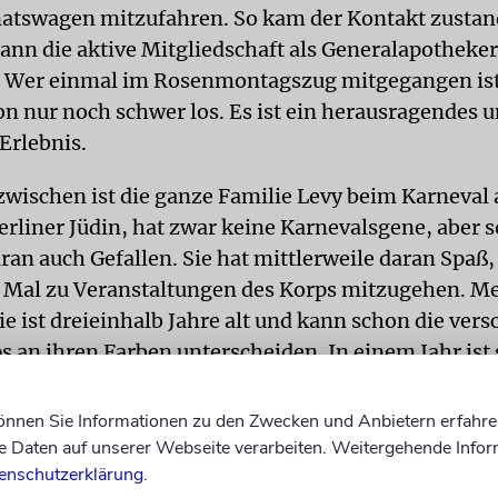
atswagen mitzufahren. So kam der Kontakt zustan
ann die aktive Mitgliedschaft als Generalapotheker
 Wer einmal im Rosenmontagszug mitgegangen ist
 nur noch schwer los. Es ist ein herausragendes 
Erlebnis.
wischen ist die ganze Familie Levy beim Karneval 
Berliner Jüdin, hat zwar keine Karnevalsgene, aber 
aran auch Gefallen. Sie hat mittlerweile daran Spaß,
 Mal zu Veranstaltungen des Korps mitzugehen. M
Sie ist dreieinhalb Jahre alt und kann schon die ver
 an ihren Farben unterscheiden. In einem Jahr ist s
ie Kindertanzgruppe unseres Vereins – dann wird a
ekommen.
können Sie Informationen zu den Zwecken und Anbietern erfahre
Daten auf unserer Webseite verarbeiten. Weitergehende Infor
e gelegt wurde mir der Karneval eigentlich nicht. M
enschutzerklärung
.