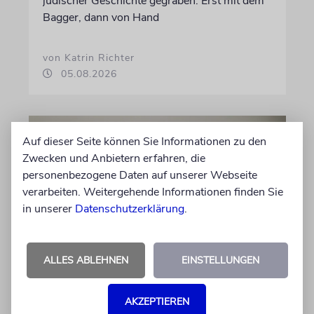
jüdischer Geschichte gegraben. Erst mit dem
Bagger, dann von Hand
von Katrin Richter
05.08.2026
Auf dieser Seite können Sie Informationen zu den
Zwecken und Anbietern erfahren, die
personenbezogene Daten auf unserer Webseite
verarbeiten. Weitergehende Informationen finden Sie
in unserer
Datenschutzerklärung
.
ALLES ABLEHNEN
EINSTELLUNGEN
GESCHICHTE
Bedrohlich aktuell
AKZEPTIEREN
Ein Forschungsprojekt von NS-Dokuzentrum