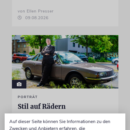
von Ellen Presser
09.08.2026
PORTRÄT
Stil auf Rädern
Der Swing-Musiker Andrej Hermlin sammelt
Auf dieser Seite können Sie Informationen zu den
Oldtimer – und fährt sie, statt sie nur in der
Zwecken und Anbietern erfahren, die