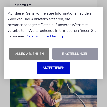
PORTRÄT
Stil auf Rädern
Auf dieser Seite können Sie Informationen zu den
Zwecken und Anbietern erfahren, die
Der Swing-Musiker Andrej Hermlin sammelt
personenbezogene Daten auf unserer Webseite
Oldtimer – und fährt sie, statt sie nur in der
verarbeiten. Weitergehende Informationen finden Sie
Garage zu bewundern. Ein Besuch in Pankow
in unserer
Datenschutzerklärung
.
von Imanuel Marcus
06.08.2026
ALLES ABLEHNEN
EINSTELLUNGEN
AKZEPTIEREN