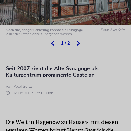
Nach dreijähriger Sanierung konnte die Synagoge
Foto: Axel Seitz
2007 der Öffentlichkeit übergeben werden.
1 / 2
Seit 2007 zieht die Alte Synagoge als
Kulturzentrum prominente Gäste an
von
Axel Seitz
14.08.2017 18:11 Uhr
Die Welt in Hagenow zu Hause», mit diesen
wenigen Worten bringt Henry Gawlick die