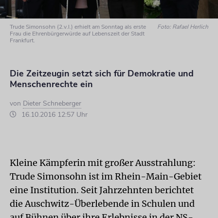
Trude Simonsohn (2.v.l.) erhielt am Sonntag als erste
Foto: Rafael Herlich
Frau die Ehrenbürgerwürde auf Lebenszeit der Stadt
Frankfurt.
Die Zeitzeugin setzt sich für Demokratie und
Menschenrechte ein
von
Dieter Schneberger
16.10.2016 12:57 Uhr
Kleine Kämpferin mit großer Ausstrahlung:
Trude Simonsohn ist im Rhein-Main-Gebiet
eine Institution. Seit Jahrzehnten berichtet
die Auschwitz-Überlebende in Schulen und
auf Bühnen über ihre Erlebnisse in der NS-