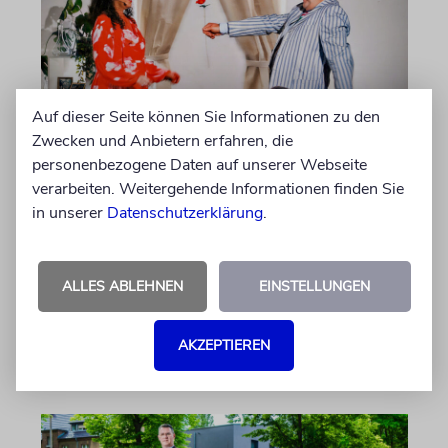
Auf dieser Seite können Sie Informationen zu den
MÜNCHEN
Zwecken und Anbietern erfahren, die
Klassiker des Humors
personenbezogene Daten auf unserer Webseite
verarbeiten. Weitergehende Informationen finden Sie
Im früheren Gemeindehaus in der
in unserer
Datenschutzerklärung
.
Reichenbachstraße sorgte ein Abend mit
Sketchen in jiddischer Sprache für Spaß und
Unterhaltung
ALLES ABLEHNEN
EINSTELLUNGEN
von Ellen Presser
AKZEPTIEREN
09.08.2026