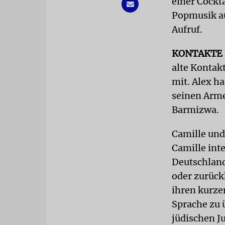
einer Cockta
Popmusik au
Aufruf.
KONTAKTE
alte Kontak
mit. Alex ha
seinen Armee
Barmizwa.
Camille und
Camille inte
Deutschland
oder zurück
ihren kurze
Sprache zu 
jüdischen J