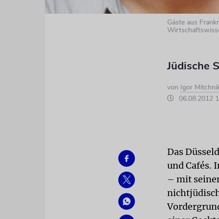
Gäste aus Frankr
Wirtschaftswiss
Jüdische S
von
Igor Mitchni
06.08.2012 1
Das Düsseldo
und Cafés. 
– mit seine
nichtjüdisc
Vordergrund