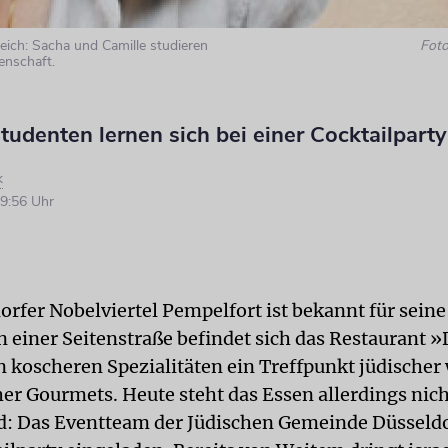
eich: Sacha und Camille studieren
Foto
enschaft.
tudenten lernen sich bei einer Cocktailpart
k
9:56 Uhr
rfer Nobelviertel Pempelfort ist bekannt für seine
In einer Seitenstraße befindet sich das Restaurant 
n koscheren Spezialitäten ein Treffpunkt jüdischer
her Gourmets. Heute steht das Essen allerdings nich
: Das Eventteam der Jüdischen Gemeinde Düsseldo