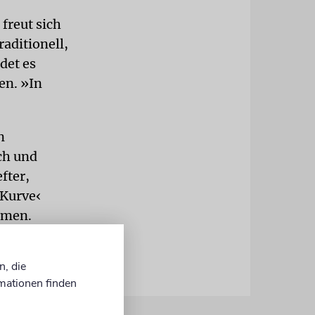
freut sich
raditionell,
det es
en. »In
n
ch und
fter,
 Kurve‹
omen.
n, die
mationen finden