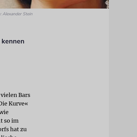
: Alexander Stein
y kennen
 vielen Bars
»Die Kurve«
 wie
t so im
rfs hat zu