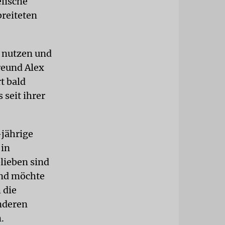
elische
breiteten
e nutzen und
reund Alex
t bald
 seit ihrer
-jährige
 in
lieben sind
und möchte
 die
nderen
.