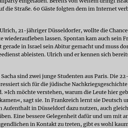
ilparty eingeladen. Bereits von Weitem dringt isra
f die Straße. 60 Gäste folgten dem im Internet ver
Ulrich, 21-jähriger Düsseldorfer, wollte die Chanc
te wiederaufleben lassen. Spontan kam auch sein F
t gerade in Israel sein Abitur gemacht und muss dor
dienst ableisten. Ulrich und er kennen sich bereits
 Sacha sind zwei junge Studenten aus Paris. Die 22
ressiert sich für die jüdische Nachkriegsgeschichte
. »Ich möchte verstehen, warum die Leute hier geb
kamen«, sagt sie. In Frankreich lernt sie Deutsch 
n Aufenthalt in Düsseldorf dazu nutzen, auch gleich
üben. Eine bessere Gelegenheit dafür und um mit a
ugendlichen in Kontakt zu treten, gibt es wohl kaum