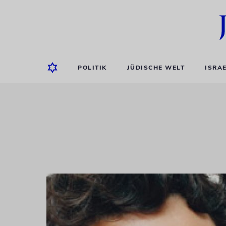
POLITIK
JÜDISCHE WELT
ISRA