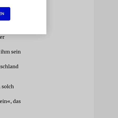
gen zu
Religion
EN
hatte sein
er
 ihm sein
tschland
n solch
ein«, das