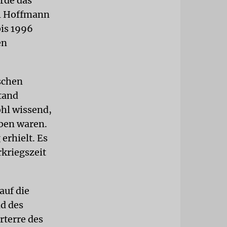
rde das
ul Hoffmann
is 1996
en
schen
stand
ohl wissend,
ben waren.
erhielt. Es
rkriegszeit
auf die
d des
rterre des