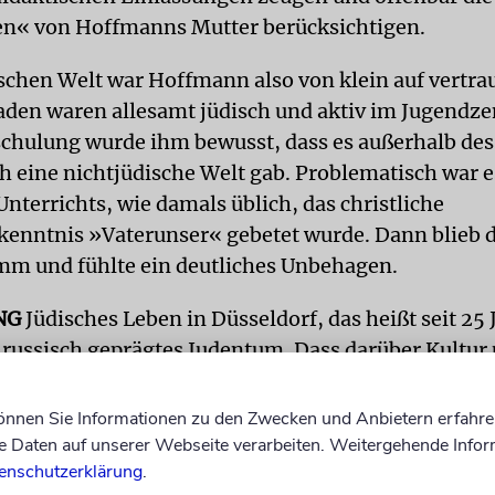
n« von Hoffmanns Mutter berücksichtigen.
ischen Welt war Hoffmann also von klein auf vertrau
den waren allesamt jüdisch und aktiv im Jugendze
schulung wurde ihm bewusst, dass es außerhalb des
 eine nichtjüdische Welt gab. Problematisch war e
nterrichts, wie damals üblich, das christliche
enntnis »Vaterunser« gebetet wurde. Dann blieb d
mm und fühlte ein deutliches Unbehagen.
NG
Jüdisches Leben in Düsseldorf, das heißt seit 25
russisch geprägtes Judentum. Dass darüber Kultur 
hen Judentums nahezu verschwunden sind, nimmt
es Bedauern als »ganz natürlich« zur Kenntnis und
können Sie Informationen zu den Zwecken und Anbietern erfahre
te als deutscher Jude »aus dem Rahmen« falle. Doch 
Daten auf unserer Webseite verarbeiten. Weitergehende Infor
enschutzerklärung
.
deutschen Juden verdiene, in ihrer »Eigenart« festg