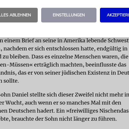
schloss er sich, seine autobiografischen Erinnerun
die ein Leben nachzeichnen, das von der jüdischen 
LLES ABLEHNEN
EINSTELLUNGEN
AKZEPTIER
von der Schoa bestimmt ist.
n Deutschen – ja, das ist besonders kompliziert«, 
in einem Brief an seine in Amerika lebende Schwest
, nachdem er sich entschlossen hatte, endgültig in
 zu bleiben. Dass es einzelne Menschen waren, die
en-Müssen« erträglich machten, beeinflusste das
ändnis, das er von seiner jüdischen Existenz in Deu
 sollte.
ohn Daniel stellte sich dieser Zweifel nicht mehr i
ler Wucht, auch wenn er so manches Mal mit den
hen Deutschen hadert. Ein »freiwilliges Nischendas
ebte, brauchte der Sohn nicht länger zu führen.