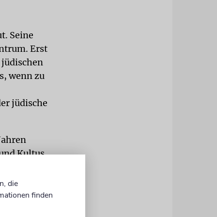
t. Seine
ntrum. Erst
 jüdischen
s, wenn zu
er jüdische
 Jahren
und Kultus
 Hoffmann
 räumt ein,
n, die
weil es die
mationen finden
ehalten zu