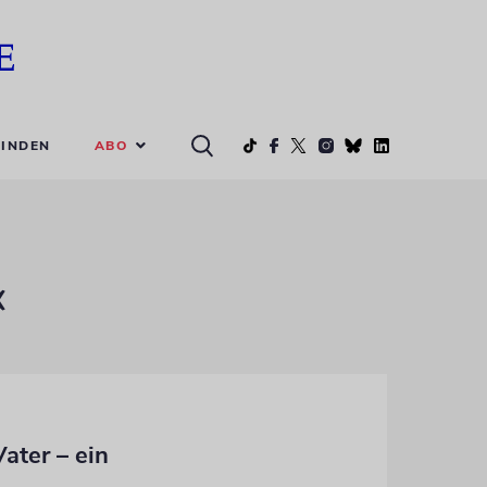
ABO
INDEN
«
ater – ein