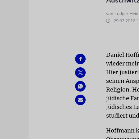
Auschwitz
von
Ludger Heid
29.03.2016 1
Daniel Hoff
wieder mein
Hier justie
seinen Ansp
Religion. H
jüdische Fa
jüdisches L
studiert und
Hoffmann ka