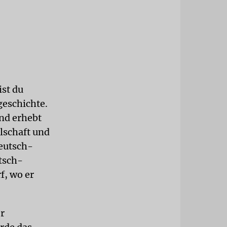
st du
geschichte.
und erhebt
lschaft und
deutsch-
utsch-
f, wo er
r