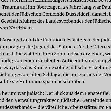
der väterlichen Erinnerungen an Auschwitz. So wu
Trauma auf ihn übertragen. 25 Jahre lang war Pa
chef der Jüdischen Gemeinde Düsseldorf, danach b
e Geschäftsführer des Landesverbandes der Jüdisch
von Nordrhein.
G
Auschwitz und die Funktion des Vaters in der jüdi
ion prägten die Jugend des Sohnes. Für die Eltern 
h fest: Sie wollten ihren Sohn jüdisch erziehen, w
ständig von einem virulenten Antisemitismus umge
 war, dass das Kind eine solide jüdische Erziehung 
ziehung »vom alten Schlag«, die an jene aus der Vo
sollte sie Hoffmann später beschreiben.
 herum war jüdisch: Der Blick aus dem Fenster fiel 
d den Verwaltungtrakt von Jüdischer Gemeinde un
andesverbands – die väterliche Arbeitsstätte. Im Pa