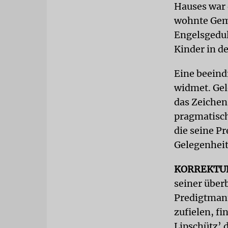
Hauses war 
wohnte Geme
Engelsgedul
Kinder in d
Eine beeind
widmet. Gel
das Zeichen
pragmatisch
die seine Pr
Gelegenheit
KORREKTU
seiner über
Predigtman
zufielen, f
Lipschütz’ 