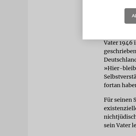
werden, ent
schreiben, 
A
ebenso wie 
»Und mit de
Vater 1946 
geschrieben
Deutschland
»Hier-bleib
Selbstverst
fortan haben
Für seinen S
existenziel
nichtjüdisc
sein Vater l