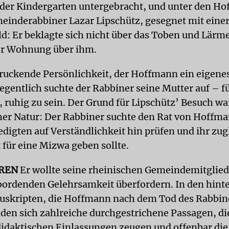
der Kindergarten untergebracht, und unter den H
inderabbiner Lazar Lipschütz, gesegnet mit eine
d: Er beklagte sich nicht über das Toben und Lärm
er Wohnung über ihm.
ruckende Persönlichkeit, der Hoffmann ein eigenes
egentlich suchte der Rabbiner seine Mutter auf – fü
, ruhig zu sein. Der Grund für Lipschütz’ Besuch wa
er Natur: Der Rabbiner suchte den Rat von Hoffma
edigten auf Verständlichkeit hin prüfen und ihr zug
 für eine Mizwa geben sollte.
REN
Er wollte seine rheinischen Gemeindemitglied
bordenden Gelehrsamkeit überfordern. In den hint
uskripten, die Hoffmann nach dem Tod des Rabbin
inden sich zahlreiche durchgestrichene Passagen, di
didaktischen Einlassungen zeugen und offenbar die