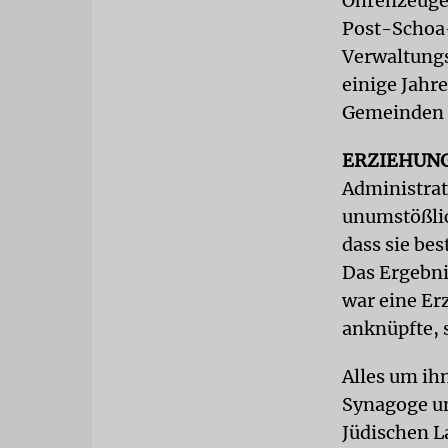
Ohrenzeuge 
Post-Schoa-
Verwaltungs
einige Jahr
Gemeinden 
ERZIEHUN
Administrat
unumstößlic
dass sie be
Das Ergebnis
war eine Er
anknüpfte, 
Alles um ihn
Synagoge un
Jüdischen L