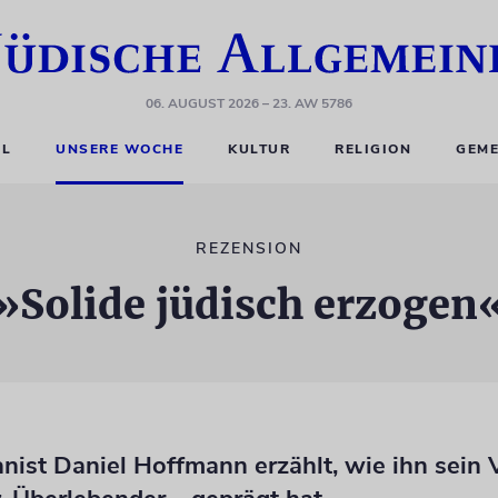
06. AUGUST 2026
– 23. AW 5786
EL
UNSERE WOCHE
KULTUR
RELIGION
GEME
REZENSION
»Solide jüdisch erzogen
ist Daniel Hoffmann erzählt, wie ihn sein V