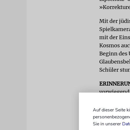
»Korrekture
Mit der jüd
Spielkamera
mit der Ein
Kosmos auch
Beginn des U
Glaubensbek
Schüler stu
ERINNERU
vorwiegend 
des deutsc
ohne größer
Auf dieser Seite 
dass er heu
personenbezogene 
Sie in unserer
Dat
Kultur der 