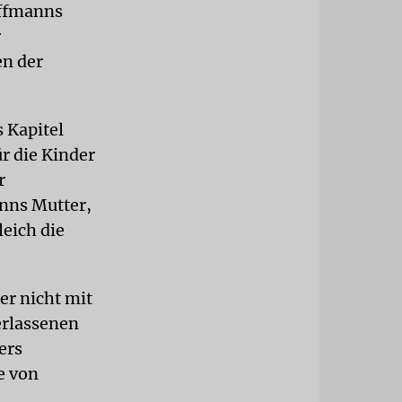
offmanns
r
en der
 Kapitel
r die Kinder
r
nns Mutter,
leich die
er nicht mit
erlassenen
ers
e von