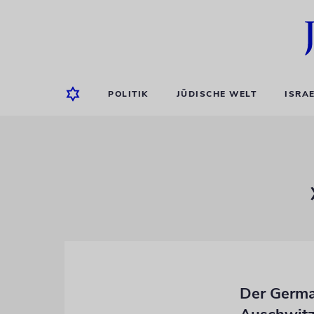
POLITIK
JÜDISCHE WELT
ISRA
Der German