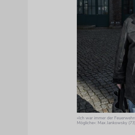
»Ich war immer der Feuerwehrm
Mögliche«: Max Jankowsky (73) l