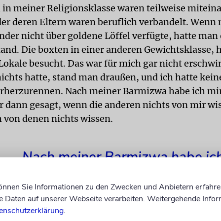
 in meiner Religionsklasse waren teilweise mitein
er deren Eltern waren beruflich verbandelt. Wenn 
der nicht über goldene Löffel verfügte, hatte man
and. Die boxten in einer anderen Gewichtsklasse, 
kale besucht. Das war für mich gar nicht erschwin
chts hatte, stand man draußen, und ich hatte keine
rherzurennen. Nach meiner Barmizwa habe ich mir
r dann gesagt, wenn die anderen nichts von mir wi
h von denen nichts wissen.
Nach meiner Barmizwa habe ic
vom Judentum entfernt.
können Sie Informationen zu den Zwecken und Anbietern erfahre
Daten auf unserer Webseite verarbeiten. Weitergehende Infor
enschutzerklärung
.