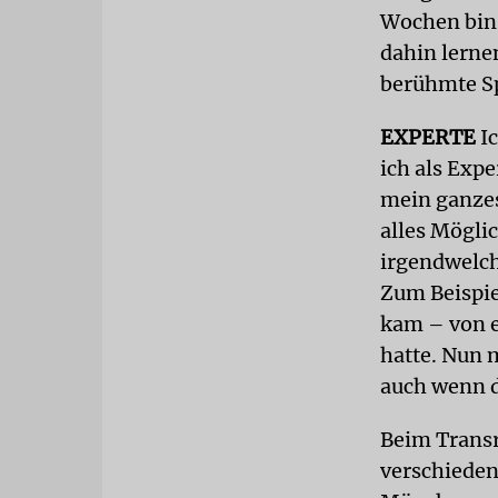
Wochen bin 
dahin lerne
berühmte Sp
EXPERTE
Ic
ich als Exp
mein ganzes
alles Mögli
irgendwelch
Zum Beispie
kam – von e
hatte. Nun 
auch wenn d
Beim Transr
verschieden