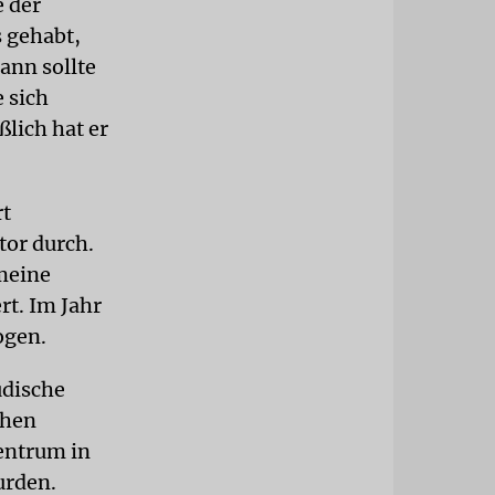
 der
s gehabt,
ann sollte
e sich
lich hat er
rt
tor durch.
meine
t. Im Jahr
ogen.
üdische
chen
entrum in
urden.