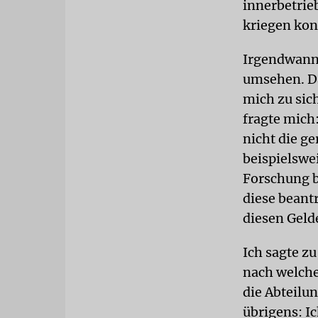
innerbetri
kriegen kon
Irgendwann
umsehen. Da
mich zu sic
fragte mich
nicht die g
beispielswe
Forschung b
diese beant
diesen Gelde
Ich sagte zu
nach welchen
die Abteilun
übrigens: I