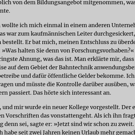
eblich von dem Bildungsangebot mitgenommen, was
nte.
 wollte ich mich einmal in einem anderen Untern
s war zum kaufmännischen Leiter durchgesickert,
h bestellt. Er bat mich, meinen Entschluss zu über
: »Was halten Sie denn von Forschungsvorhaben?« 
eringste Ahnung, was das ist. Man erklärte mir, das
ise auf dem Gebiet der Bahntechnik anwendungsb
etreibe und dafür öffentliche Gelder bekomme. Ic
ragen und müsste die Kontrolle darüber ausüben, w
rn passiert. Das hörte sich interessant an.
, und mir wurde ein neuer Kollege vorgestellt. Der 
 Vorschriften das vonstattengeht. Als ich ihn frag
g denn sei, sagte er: »Jetzt sind wir schon zu zweit.
ch habe seit zwei Jahren keinen Urlaub mehr gemach