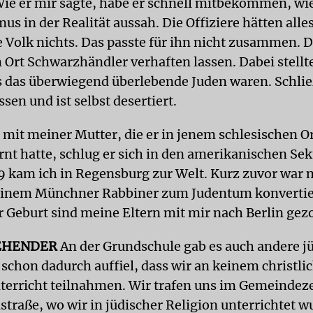
ie er mir sagte, habe er schnell mitbekommen, wie
 in der Realität aussah. Die Offiziere hätten alle
e Volk nichts. Das passte für ihn nicht zusammen. D
 Ort Schwarzhändler verhaften lassen. Dabei stellt
s das überwiegend überlebende Juden waren. Schließ
assen und ist selbst desertiert.
it meiner Mutter, die er in jenem schlesischen O
nt hatte, schlug er sich in den amerikanischen Sek
9 kam ich in Regensburg zur Welt. Kurz zuvor war 
einem Münchner Rabbiner zum Judentum konvertier
 Geburt sind meine Eltern mit mir nach Berlin gez
EHENDER
An der Grundschule gab es auch andere j
 schon dadurch auffiel, dass wir an keinem christli
terricht teilnahmen. Wir trafen uns im Gemeindez
straße, wo wir in jüdischer Religion unterrichtet w