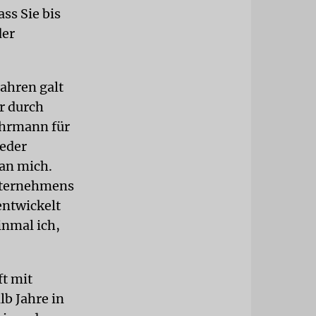
ss Sie bis
der
Jahren galt
r durch
ehrmann für
ieder
 an mich.
Unternehmens
entwickelt
inmal ich,
ft mit
lb Jahre in