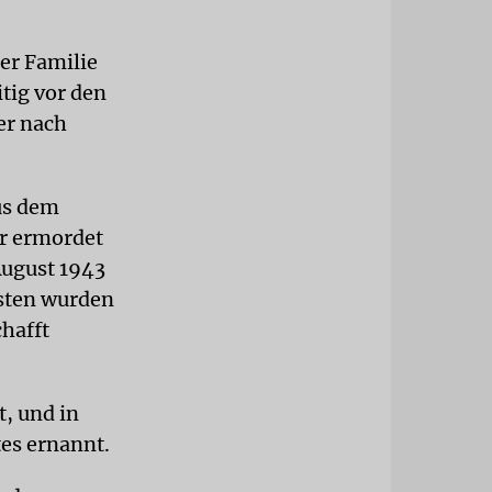
er Familie
tig vor den
ter nach
us dem
er ermordet
August 1943
sten wurden
chafft
, und in
es ernannt.