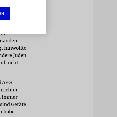
Weile
n eher ein
EN
arbeitete
l zu
sem
emanden.
gt hinwollte.
andere Juden
and nicht
i AEG
mrichter-
h immer
 sind Geräte,
h habe