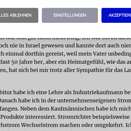
mich das vom Judentum emotional entfernt. Eine 
noch bei der Zionistischen Jugend mit, wo mir scho
LLES ABLEHNEN
EINSTELLUNGEN
AKZEPTIER
örigkeitsgefühl vermittelt wurde. Letztlich aber 
rauf hin, junge Juden zur Auswanderung nach Israe
s war nun gar nicht mein Ding. Ich war bis zu die
och nie in Israel gewesen und kannte dort auch ni
ch einmal dorthin gereist, weil mein Vater unbedin
t fast 50 Jahre her, aber ein Heimatgefühl, wie das 
n, hat sich bei mir trotz aller Sympathie für das L
itur habe ich eine Lehre als Industriekaufmann be
 Danach habe ich in der unternehmenseigenen Stro
efangen. Neben dem Kaufmännischen habe ich mic
 Produkte interessiert. Stromrichter beispielsweise
ichstrom Wechselstrom machen oder umgekehrt. Ic