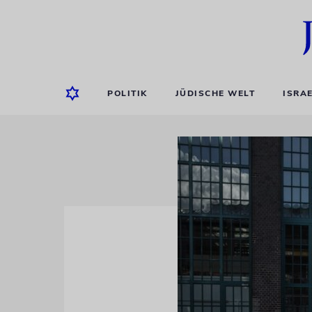
POLITIK
JÜDISCHE WELT
ISRA