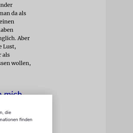
ander
man da als
 einen
haben
glich. Aber
 Lust,
 als
ssen wollen,
h mich
n, die
mationen finden