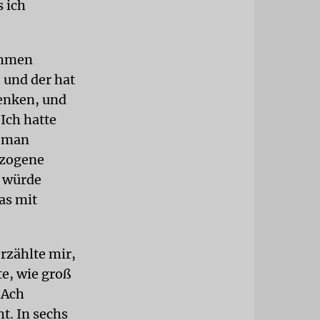
 ich
ehmen
 und der hat
denken, und
Ich hatte
s man
ezogene
h würde
as mit
erzählte mir,
te, wie groß
 Ach
t. In sechs