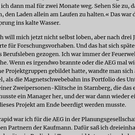
ich dann mal für zwei Monate weg. Sehen Sie zu, da
n, den Laden allein am Laufen zu halten.« Das war 
rung ins kalte Wasser.
h will mich jetzt nicht selbst loben, aber nach drei 
erte für Forschungsvorhaben. Und das hat sich späte
 Berufsleben gezogen. Ich war immer der Feuerw
che. Wenn es irgendwo brannte oder die AEG mal w
e Projektgruppen gebildet hatte, wandte man sich
l, als die Magnetschwebebahn ins Portfolio des 
iner Zweipersonen-Klitsche in Starnberg, die das 
musste ein Manager her, und der war dann wieder e
ieses Projekt am Ende beerdigt werden musste.
apid war ich für die AEG in der Planungsgesellscha
en Partnern der Kaufmann. Dafür saß ich dreieinha