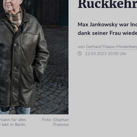
Rückkehr
Max Jankowsky war In
dank seiner Frau wiede
von
Gerhard Haase-Hindenber
12.03.2023 10:05 Uhr
ann für alles
Foto: Stephan
ebt in Berlin.
Pramme