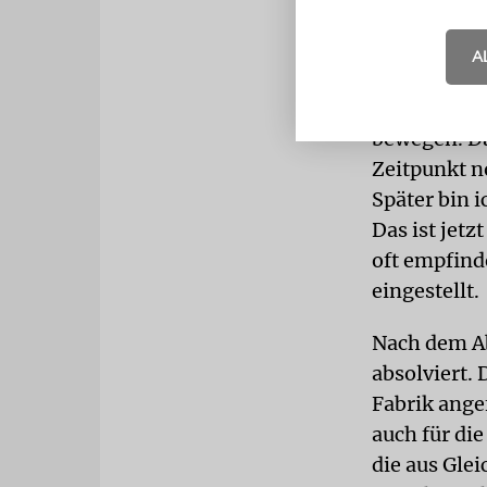
Damals hat 
machte ich 
A
Zusammengeh
man dort da
bewegen. Da
Zeitpunkt n
Später bin i
Das ist jetz
oft empfinde
eingestellt.
Nach dem Ab
absolviert.
Fabrik ang
auch für die
die aus Gle