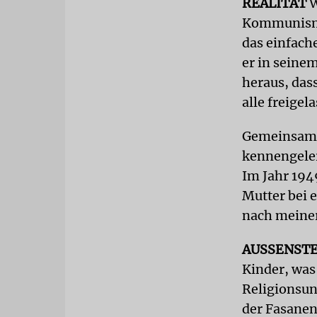
REALITÄT
W
Kommunismus
das einfach
er in seinem
heraus, das
alle freigel
Gemeinsam m
kennengeler
Im Jahr 194
Mutter bei 
nach meiner
AUSSENST
Kinder, was
Religionsun
der Fasanen