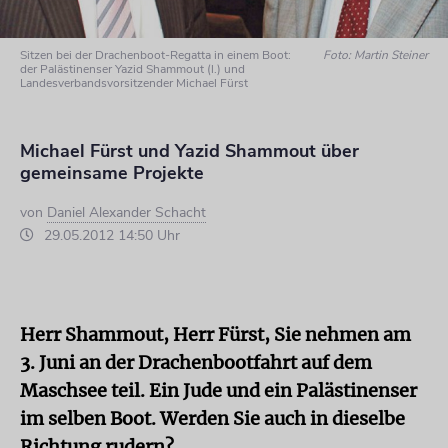
Sitzen bei der Drachenboot-Regatta in einem Boot:
Foto: Martin Steiner
der Palästinenser Yazid Shammout (l.) und
Landesverbandsvorsitzender Michael Fürst
Michael Fürst und Yazid Shammout über
gemeinsame Projekte
von
Daniel Alexander Schacht
29.05.2012 14:50 Uhr
Herr Shammout, Herr Fürst, Sie nehmen am
3. Juni an der Drachenbootfahrt auf dem
Maschsee teil. Ein Jude und ein Palästinenser
im selben Boot. Werden Sie auch in dieselbe
Richtung rudern?