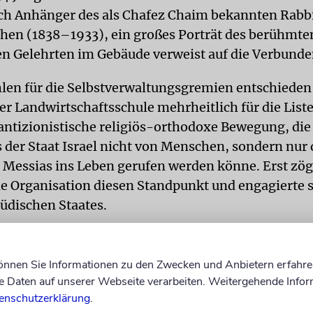
ich Anhänger des als Chafez Chaim bekannten Rabbi
en (1838–1933), ein großes Porträt des berühmte
n Gelehrten im Gebäude verweist auf die Verbunde
len für die Selbstverwaltungsgremien entschieden 
r Landwirtschaftsschule mehrheitlich für die List
 antizionistische religiös-orthodoxe Bewegung, die
s der Staat Israel nicht von Menschen, sondern nur 
 Messias ins Leben gerufen werden könne. Erst zög
die Organisation diesen Standpunkt und engagierte 
jüdischen Staates.
ng erhielten die Strenggläubigen von der Organisa
 Deutsch: Rettungskomitee), die von der Union der
können Sie Informationen zu den Zwecken und Anbietern erfahre
r Vereinigten Staaten und Kanadas gegründet wor
Daten auf unserer Webseite verarbeiten. Weitergehende Infor
llen, Gebetbücher, Tallitot und Tefillin verteilten. 
enschutzerklärung
.