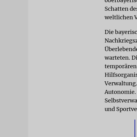
oberbayeris
Schatten de
weltlichen 
Die bayeris
Nachkriegsz
Überlebende
warteten. D
temporären 
Hilfsorgani
Verwaltung.
Autonomie. 
Selbstverwa
und Sportve