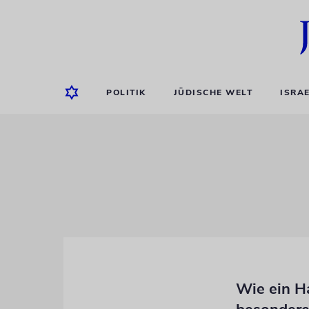
POLITIK
JÜDISCHE WELT
ISRA
Wie ein H