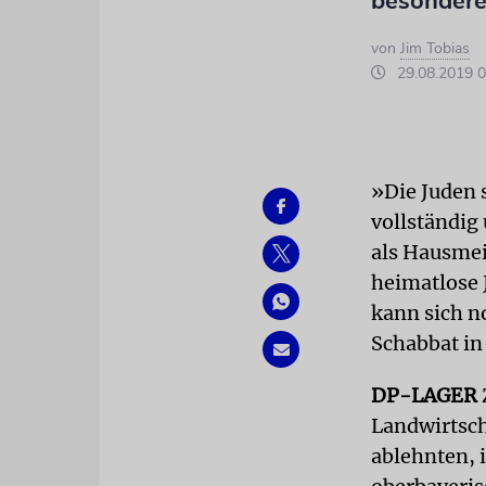
besondere
von
Jim Tobias
29.08.2019 0
»Die Juden 
vollständig 
als Hausmei
heimatlose 
kann sich n
Schabbat in 
DP-LAGER
Landwirtsch
ablehnten, 