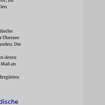
vor, im
llen
äische
er Übersee
orden. Die
en deren
s Maß an
dergärten
dische