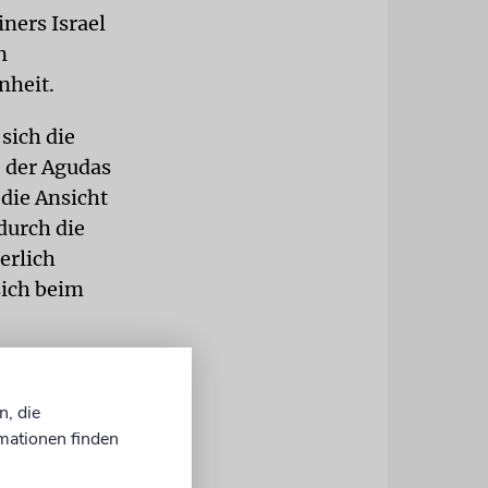
ners Israel
n
nheit.
sich die
e der Agudas
 die Ansicht
durch die
erlich
sich beim
tion Vaad
 orthodoxen
n, die
den war und
mationen finden
Mit