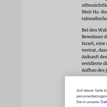
offensichtl
Meir Ha-Koh
talmudische
Bei den Wah
Bewohner de
Israel, eine
vertrat, das
Ankunft des
revidierte 
Aufbau des 
Unterstützu
Hatzala (zu
Auf dieser Seite 
Rabbiner de
personenbezogene 
Geld, Toraro
Sie in unserer
Dat