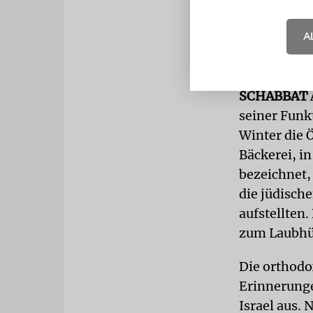
Interesse b
wenn sich d
A
sich die Ju
an den Kopf«
SCHABBAT
seiner Funk
Winter die 
Bäckerei, i
bezeichnet,
die jüdisch
aufstellten
zum Laubhü
Die orthodo
Erinnerunge
Israel aus. 