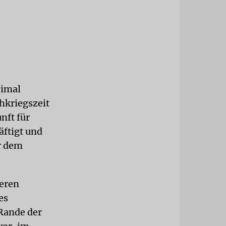
eimal
chkriegszeit
nft für
äftigt und
r dem
eren
es
Rande der