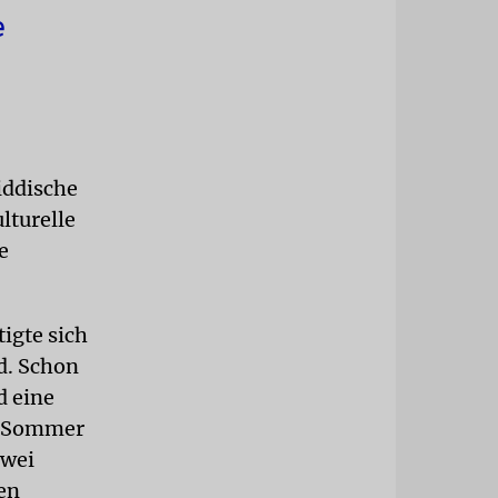
e
iddische
lturelle
e
igte sich
d. Schon
d eine
m Sommer
zwei
en