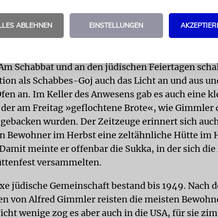
etrachtet Hausmeister Gimmler die für ihn fremden 
ie Gläubigen zum Gebet versammelten. »Beim Bet
LLES ABLEHNEN
EINSTELLUNGEN
AKZEPTIER
den Riemen um die Arme und banden sich ein kleine
, erinnert er sich.
Am Schabbat und an den jüdischen Feiertagen schalt
tion als Schabbes-Goj auch das Licht an und aus un
Öfen an. Im Keller des Anwesens gab es auch eine kl
n der am Freitag »geflochtene Brote«, wie Gimmler 
 gebacken wurden. Der Zeitzeuge erinnert sich auc
en Bewohner im Herbst eine zeltähnliche Hütte im 
. Damit meinte er offenbar die Sukka, in der sich d
ttenfest versammelten.
xe jüdische Gemeinschaft bestand bis 1949. Nach 
n von Alfred Gimmler reisten die meisten Bewohn
Nicht wenige zog es aber auch in die USA, für sie zi