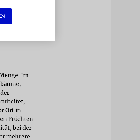
sfahrer
EN
h grüßt
 Menge. Im
rnbäume,
 der
arbeitet,
r Ort in
den Früchten
tät, bei der
ber mehrere