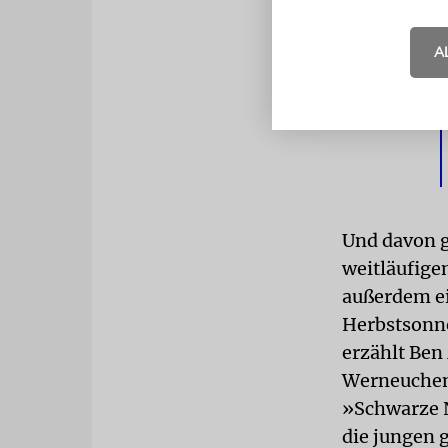
A
Und davon g
weitläufige
außerdem ei
Herbstsonne
erzählt Ben 
Werneuchen 
»Schwarze N
die jungen 