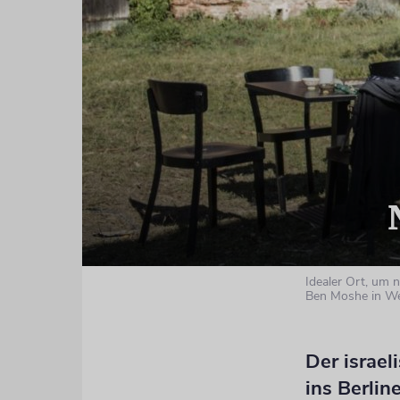
Idealer Ort, um 
Ben Moshe in W
Der israel
ins Berlin