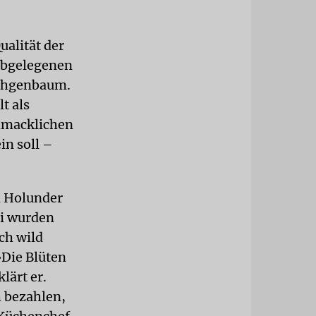
ualität der
 abgelegenen
schgenbaum.
t als
chmacklichen
in soll –
 Holunder
ei wurden
ch wild
»Die Blüten
lärt er.
h bezahlen,