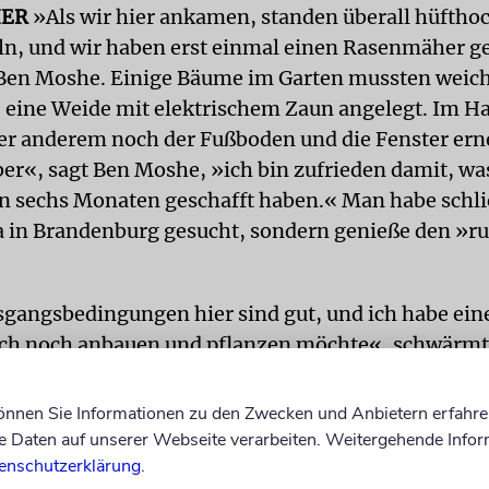
ER
»Als wir hier ankamen, standen überall hüftho
n, und wir haben erst einmal einen Rasenmäher g
 Ben Moshe. Einige Bäume im Garten mussten weich
 eine Weide mit elektrischem Zaun angelegt. Im Ha
r anderem noch der Fußboden und die Fenster ern
er«, sagt Ben Moshe, »ich bin zufrieden damit, was
 sechs Monaten geschafft haben.« Man habe schli
la in Brandenburg gesucht, sondern genieße den »ru
gangsbedingungen hier sind gut, und ich habe ein
ich noch anbauen und pflanzen möchte«, schwärmt
 der mit 16 Punkten im Gault-Millau 2018 ausgeze
el »Berliner Meisterkoch 2018« nominiert worden w
können Sie Informationen zu den Zwecken und Anbietern erfahre
s dem heimischen Garten sollen auch im neuen Re
Daten auf unserer Webseite verarbeiten. Weitergehende Infor
enschutzerklärung
.
 finden.