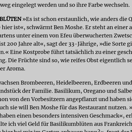
eg eingelegt werden und so ihre Farbe wechseln.
MBLÜTEN
»Es ist schon erstaunlich, wie anders die Q
 hier ist«, schwärmt Ben Moshe. Er steht an einer
Gartens unter einem von Efeu überwucherten Zwet
t 200 Jahre alt«, sagt der 33-Jährige, »die Sorte gil
n.« Eine Kostprobe führt tatsächlich zu einer ges
. Die Früchte sind so, wie reifes Obst eigentlich se
ler Aroma.
achsen Brombeeren, Heidelbeeren, Erdbeeren und
ndstück der Familie. Basilikum, Oregano und Salb
hon von den Vorbesitzern angepflanzt und haben si
uch sie will Ben Moshe für das Restaurant nutzen. 
 haben einen besonders intensiven Geschmack«, erk
te ich viel Geld für Basilikumblüten aus Frankreic