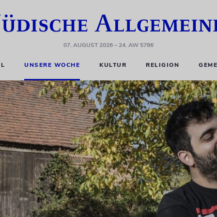
07. AUGUST 2026
– 24. AW 5786
EL
UNSERE WOCHE
KULTUR
RELIGION
GEME