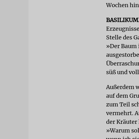
Wochen hinw
BASILIKU
Erzeugnisse
Stelle des 
»Der Baum is
ausgestorbe
Überraschung
süß und vol
Außerdem w
auf dem Gru
zum Teil sc
vermehrt. A
der Kräuter
»Warum soll