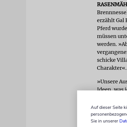
RASENMÄH
Brennnessel
erzählt Gal
Pferd wurde
müssen unte
werden. »Ab
vergangenen
schicke Vil
Charakter«.
»Unsere Aus
Ideen, was 
Küchenchef,
für den Tit
Auf dieser Seite 
Produkte au
personenbezogene 
Sie in unserer
Dat
Verwendung