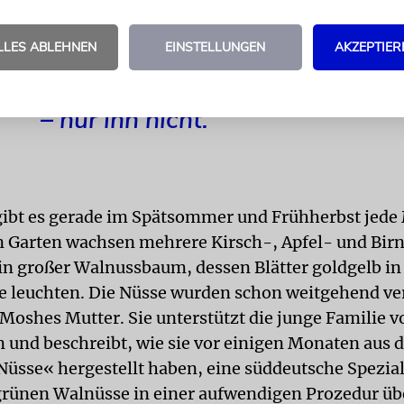
Es fällt schon auf, wenn der Bu
LLES ABLEHNEN
EINSTELLUNGEN
AKZEPTIER
jeden in der Schlange freundlic
– nur ihn nicht.
ibt es gerade im Spätsommer und Frühherbst jede
n Garten wachsen mehrere Kirsch-, Apfel- und Bi
n großer Walnussbaum, dessen Blätter goldgelb in
 leuchten. Die Nüsse wurden schon weitgehend ver
Moshes Mutter. Sie unterstützt die junge Familie vo
und beschreibt, wie sie vor einigen Monaten aus 
üsse« hergestellt haben, eine süddeutsche Speziali
grünen Walnüsse in einer aufwendigen Prozedur ü