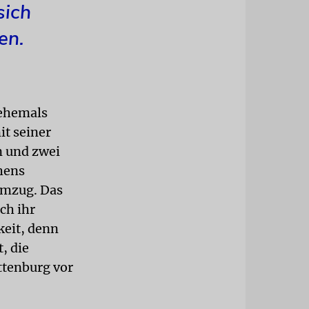
sich
en.
 ehemals
it seiner
n und zwei
hens
Umzug. Das
ch ihr
keit, denn
, die
ttenburg vor