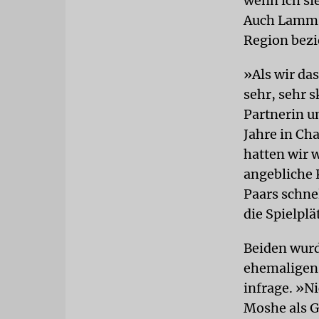
wenn ich si
Auch Lamm- 
Region bezi
»Als wir da
sehr, sehr s
Partnerin un
Jahre in Cha
hatten wir w
angebliche 
Paars schnel
die Spielpl
Beiden wurde
ehemaligen 
infrage. »N
Moshe als G