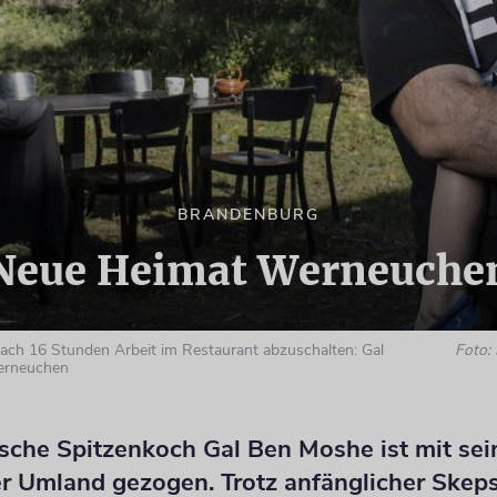
BRANDENBURG
Neue Heimat Werneuche
nach 16 Stunden Arbeit im Restaurant abzuschalten: Gal
Foto:
erneuchen
ische Spitzenkoch Gal Ben Moshe ist mit sei
er Umland gezogen. Trotz anfänglicher Skeps