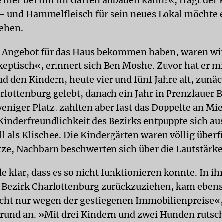
e hier bei mir im Garten anbauen kann?«, fragt der
und Hammelfleisch für sein neues Lokal möchte e
ehen.
s Angebot für das Haus bekommen haben, waren wi
keptisch«, erinnert sich Ben Moshe. Zuvor hat er mi
d den Kindern, heute vier und fünf Jahre alt, zunäc
rlottenburg gelebt, danach ein Jahr in Prenzlauer 
eniger Platz, zahlten aber fast das Doppelte an Mie
Kinderfreundlichkeit des Bezirks entpuppte sich aus
l als Klischee. Die Kindergärten waren völlig überf
ätze, Nachbarn beschwerten sich über die Lautstärke
 klar, dass es so nicht funktionieren konnte. In ih
Bezirk Charlottenburg zurückzuziehen, kam eben
icht nur wegen der gestiegenen Immobilienpreise«,
rund an. »Mit drei Kindern und zwei Hunden rutsch