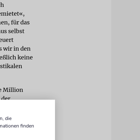
ch
emietet«,
en, für das
us selbst
euert
 wir in den
eßlich keine
stikalen
e Million
 der
ichnet und
ar. Die
n, die
staurant
mationen finden