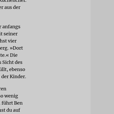
 Küchenchef.
r aus der
r anfangs
t seiner
hst vier
Berg. »Dort
te.« Die
 Sicht des
üllt, ebenso
 der Kinder.
ren
so wenig
 führt Ben
st du auf