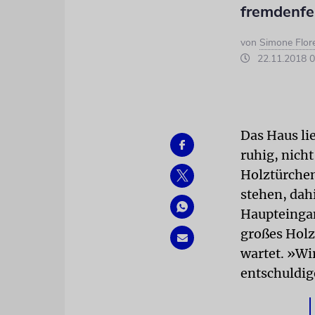
fremdenfei
von
Simone Flor
22.11.2018 0
Das Haus lie
ruhig, nich
Holztürchen
stehen, dah
Haupteingan
großes Holz
wartet. »Wir
entschuldig