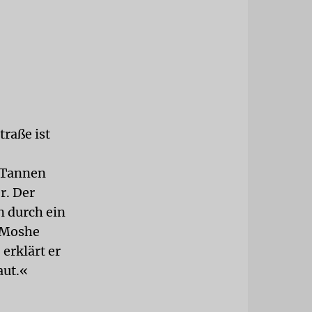
traße ist
e Tannen
r. Der
n durch ein
n Moshe
erklärt er
aut.«