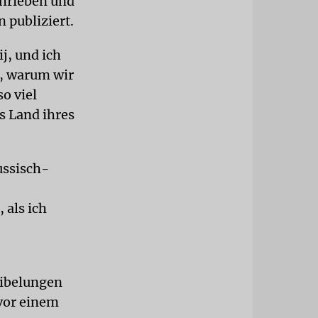
chrieben und
n publiziert.
j, und ich
n, warum wir
o viel
s Land ihres
ussisch-
 als ich
Nibelungen
 vor einem