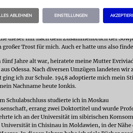
chen Vater. Viele Jahre habe ich vergebens nach ihm
ahre alt war, 1992, erfuhr ich über das Rote Kreuz, d
LLES ABLEHNEN
EINSTELLUNGEN
AKZEPTIER
45 in russischer Gefangenschaft saß und 1962 in Ber
st. Einem deutschen Mitgefangenen hatte er drei Br
 die dieser mir nach dem Zusammenbruch der Sowj
 großer Trost für mich. Auch er hatte uns also find
h fünf Jahre alt war, heiratete meine Mutter Evrivia
 aus Odessa. Nach diversen Umzügen landeten wir zu
 ging ich zur Schule. 1948 adoptierte mich mein Sti
 mein Nachname heute Ionkis.
 Schulabschluss studierte ich in Moskau
ssenschaft, errang zwei Doktortitel und wurde Prof
lehrte ich an der Universität im sibirischen Komso
 Universität in Chisinau in Moldawien, in der Nähe