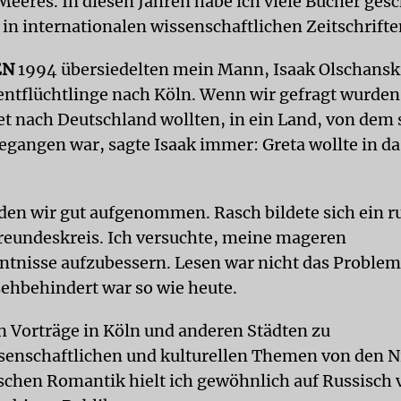
eeres. In diesen Jahren habe ich viele Bücher ges
 in internationalen wissenschaftlichen Zeitschrifte
EN
1994 übersiedelten mein Mann, Isaak Olschanski
entflüchtlinge nach Köln. Wenn wir gefragt wurde
t nach Deutschland wollten, in ein Land, von dem s
egangen war, sagte Isaak immer: Greta wollte in da
den wir gut aufgenommen. Rasch bildete sich ein r
reundeskreis. Ich versuchte, meine mageren
tnisse aufzubessern. Lesen war nicht das Problem,
sehbehindert war so wie heute.
n Vorträge in Köln und anderen Städten zu
ssenschaftlichen und kulturellen Themen von den 
tschen Romantik hielt ich gewöhnlich auf Russisch