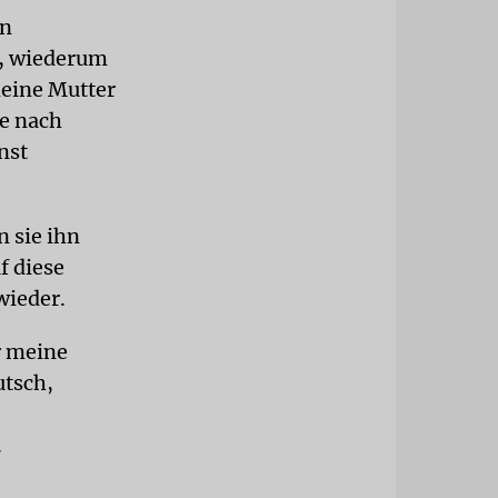
on
n, wiederum
meine Mutter
te nach
nst
n sie ihn
f diese
wieder.
r meine
utsch,
.