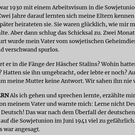
war 1930 mit einem Arbeitsvisum in die Sowjetuni
 Zwei Jahre darauf lernten sich meine Eltern kenne
päter heirateten sie. Sie waren glücklich, wie mir 
hlte. Aber dann schlug das Schicksal zu. Zwei Mona
urt wurde mein Vater vom sowjetischen Geheimdie
nd verschwand spurlos.
t er in die Fänge der Häscher Stalins? Wohin hatte
? Hatten sie ihn umgebracht, oder lebte er noch? Au
m meine Mutter keine Antwort. Wir sahen ihn nie 
ERN
Als ich gehen und sprechen lernte, erzählte mi
von meinem Vater und warnte mich: Lerne nicht De
t Deutsch! Das war nach dem Überfall der deutschen
uf die Sowjetunion im Juni 1941 viel zu gefährlich
s war angesagt.