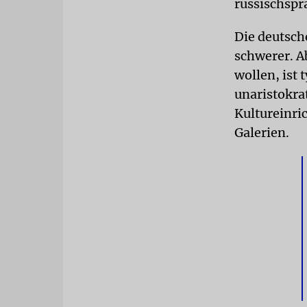
russischspr
Die deutsch
schwerer. A
wollen, ist 
unaristokra
Kultureinri
Galerien.