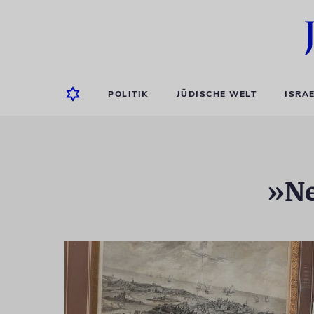
POLITIK
JÜDISCHE WELT
ISRA
»Ne