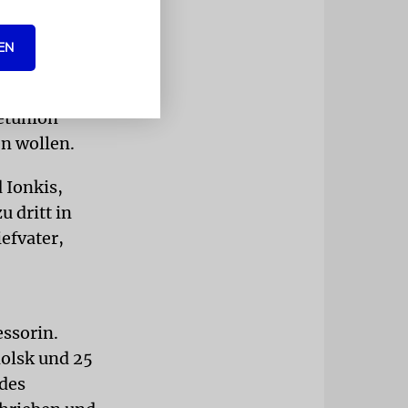
 gesucht.
ass er von
EN
lin
iefe an mich
etunion
en wollen.
d Ionkis,
 dritt in
efvater,
essorin.
molsk und 25
 des