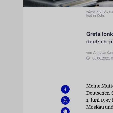
»Zwei Monate nac
lebt in Köln.
Greta Ionk
deutsch-jü
von
Annette Kan
06.06.2021 0
Meine Mutte
Deutscher. S
1. Juni 193
Moskau und 