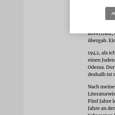
nichtrussis
Als ich 52 J
A
1940 bis 19
gestorben i
anvertraut,
übergab. Ein
1942, als ic
einen Juden
Odessa. Dort
deshalb ist
Nach meinem
Literaturwi
Fünf Jahre 
Jahre an der