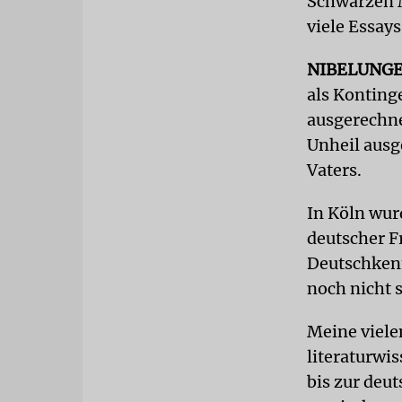
Schwarzen M
viele Essays
NIBELUNG
als Konting
ausgerechne
Unheil ausg
Vaters.
In Köln wur
deutscher F
Deutschkenn
noch nicht 
Meine viele
literaturwi
bis zur deu