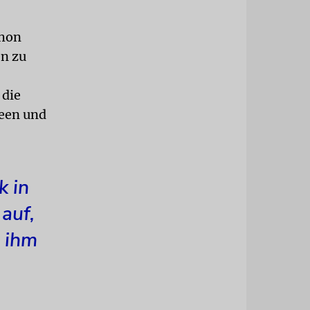
chon
en zu
 die
seen und
k in
auf,
 ihm