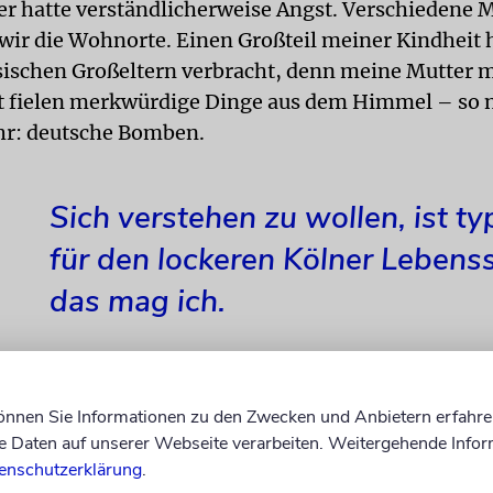
r hatte verständlicherweise Angst. Verschiedene 
wir die Wohnorte. Einen Großteil meiner Kindheit h
ischen Großeltern verbracht, denn meine Mutter 
ft fielen merkwürdige Dinge aus dem Himmel – so 
hr: deutsche Bomben.
Sich verstehen zu wollen, ist ty
für den lockeren Kölner Lebensst
das mag ich.
können Sie Informationen zu den Zwecken und Anbietern erfahre
ltern brachten mir schon früh das Lesen der russi
Daten auf unserer Webseite verarbeiten. Weitergehende Infor
. Russisch war und ist meine Muttersprache und bis
enschutzerklärung
.
t. Und doch sehnte ich mich nach meinem nichtjü