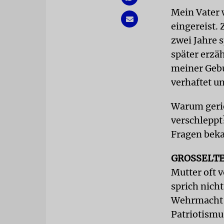
Mein Vater 
eingereist.
zwei Jahre s
später erzä
meiner Geb
verhaftet u
Warum gerie
verschleppt
Fragen beka
GROSSELT
Mutter oft 
sprich nich
Wehrmacht a
Patriotismu