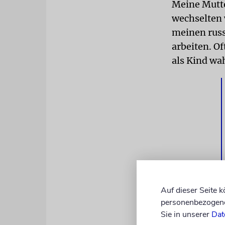
Meine Mutte
wechselten 
meinen russ
arbeiten. O
als Kind wa
Auf dieser Seite 
Meine Große
personenbezogene 
Sprache bei
Sie in unserer
Dat
meine Heima