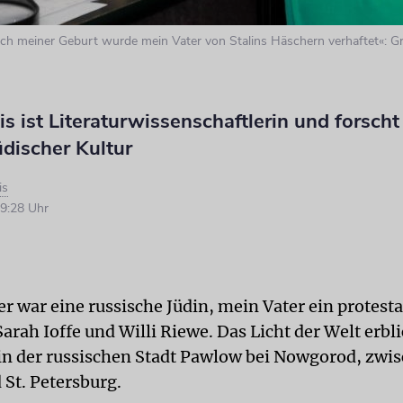
h meiner Geburt wurde mein Vater von Stalins Häschern verhaftet«: Gre
is ist Literaturwissenschaftlerin und forscht
discher Kultur
is
9:28 Uhr
r war eine russische Jüdin, mein Vater ein protest
arah Ioffe und Willi Riewe. Das Licht der Welt erbl
7 in der russischen Stadt Pawlow bei Nowgorod, zwi
St. Petersburg.