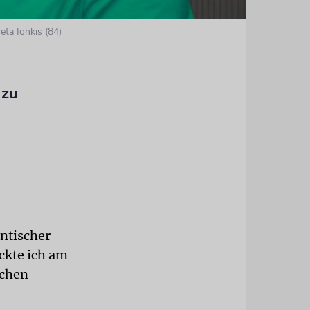
ta Ionkis (84)
 zu
antischer
ickte ich am
schen