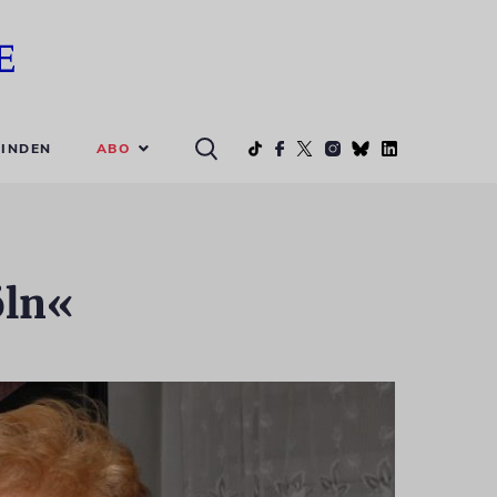
ABO
INDEN
öln«