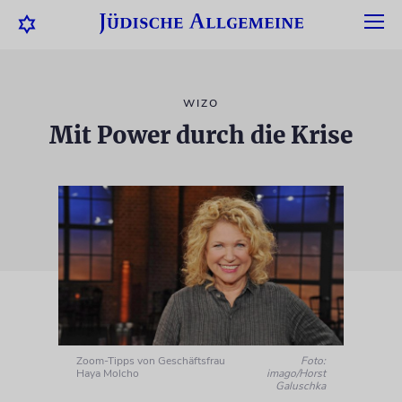
WIZO
Mit Power durch die Krise
Zoom-Tipps von Geschäftsfrau
Foto:
Haya Molcho
imago/Horst
Galuschka