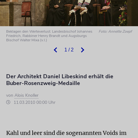
Beklagen den Werteverlust: Landesbischof Johannes
Foto: Annette Zoepf
Friedrich, Rabbiner Henry Brandt und Augsburgs
Bischof Walter Mixa (v.l.)
1 / 2
Der Architekt Daniel Libeskind erhält die
Buber-Rosenzweig-Medaille
von
Alois Knoller
11.03.2010 00:00 Uhr
Kahl und leer sind die sogenannten Voids im