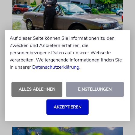
Auf dieser Seite können Sie Informationen zu den
Zwecken und Anbietern erfahren, die
PORTRÄT
personenbezogene Daten auf unserer Webseite
Stil auf Rädern
verarbeiten. Weitergehende Informationen finden Sie
in unserer
Datenschutzerklärung
.
Der Swing-Musiker Andrej Hermlin sammelt
Oldtimer – und fährt sie, statt sie nur in der
Garage zu bewundern. Ein Besuch in Pankow
ALLES ABLEHNEN
EINSTELLUNGEN
von Imanuel Marcus
AKZEPTIEREN
06.08.2026