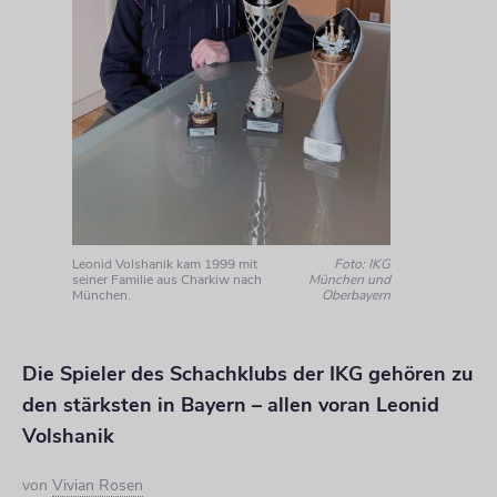
Leonid Volshanik kam 1999 mit
Foto: IKG
seiner Familie aus Charkiw nach
München und
München.
Oberbayern
Die Spieler des Schachklubs der IKG gehören zu
den stärksten in Bayern – allen voran Leonid
Volshanik
von
Vivian Rosen