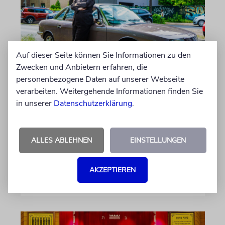
Auf dieser Seite können Sie Informationen zu den
Zwecken und Anbietern erfahren, die
personenbezogene Daten auf unserer Webseite
PORTRÄT
verarbeiten. Weitergehende Informationen finden Sie
Stil auf Rädern
in unserer
Datenschutzerklärung
.
Der Swing-Musiker Andrej Hermlin sammelt
Oldtimer – und fährt sie, statt sie nur in der
Garage zu bewundern. Ein Besuch in Pankow
ALLES ABLEHNEN
EINSTELLUNGEN
von Imanuel Marcus
AKZEPTIEREN
09.08.2026