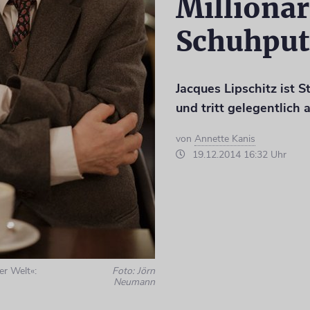
Millionä
Schuhput
Jacques Lipschitz ist S
und tritt gelegentlich 
von
Annette Kanis
19.12.2014 16:32 Uhr
er Welt«:
Foto: Jörn
Neumann