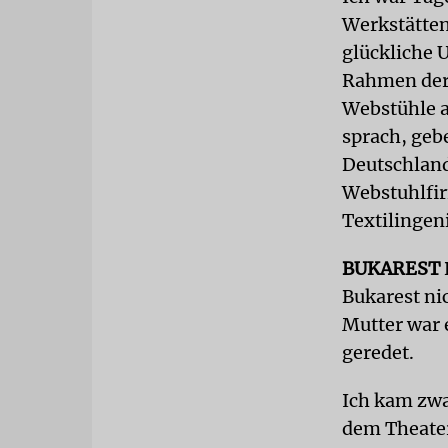
Werkstätten
glückliche 
Rahmen der
Webstühle a
sprach, gebe
Deutschland
Webstuhlfir
Textilingen
BUKAREST
Bukarest ni
Mutter war 
geredet.
Ich kam zwa
dem Theater