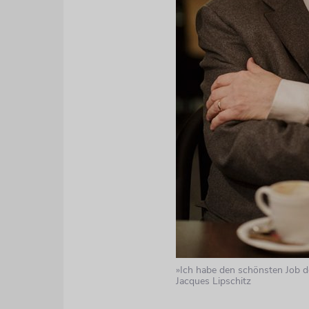
»Ich habe den schönsten Job d
Jacques Lipschitz