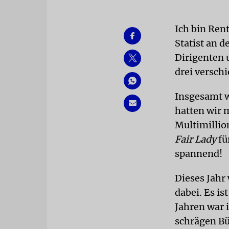
Ich bin Rent
Statist an 
Dirigenten 
drei versch
Insgesamt w
hatten wir 
Multimillio
Fair Lady
fü
spannend!
Dieses Jahr
dabei. Es i
Jahren war i
schrägen Bü