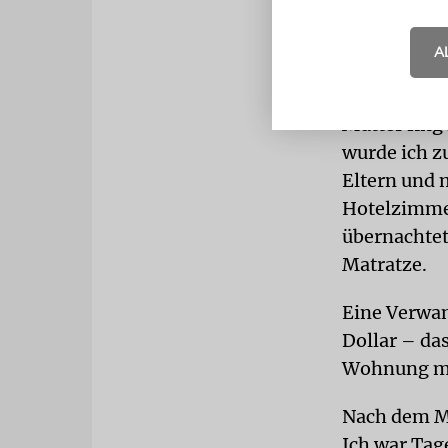
Sie dauerte
Regierungsb
A
Nach ein pa
Mutter fing
wurde ich z
Eltern und 
Hotelzimmer
übernachtet
Matratze.
Eine Verwan
Dollar – das
Wohnung mie
Nach dem Mi
Ich war Tag