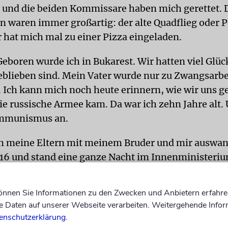
 und die beiden Kommissare haben mich gerettet. 
 waren immer großartig: der alte Quadflieg oder P
r hat mich mal zu einer Pizza eingeladen.
Geboren wurde ich in Bukarest. Wir hatten viel Glüc
blieben sind. Mein Vater wurde nur zu Zwangsarbe
. Ich kann mich noch heute erinnern, wie wir uns g
die russische Armee kam. Da war ich zehn Jahre alt
ommunismus an.
n meine Eltern mit meinem Bruder und mir auswan
16 und stand eine ganze Nacht im Innenministeriu
 der Schlange, um Formulare für die Auswanderung 
n. Jerusalem zahlte der kommunistischen Regier
können Sie Informationen zu den Zwecken und Anbietern erfahre
ür jeden Juden, den sie gehen ließ.
Daten auf unserer Webseite verarbeiten. Weitergehende Infor
enschutzerklärung
.
iff »Transilvania« ging die Reise von Constanza na