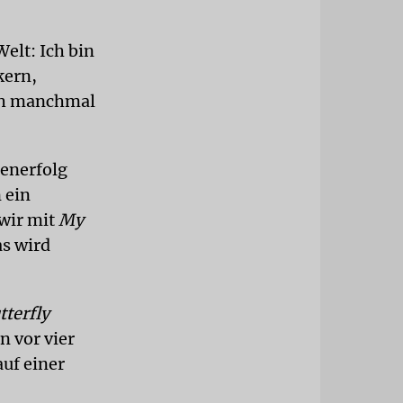
elt: Ich bin
kern,
ich manchmal
senerfolg
n ein
 wir mit
My
as wird
terfly
n vor vier
auf einer