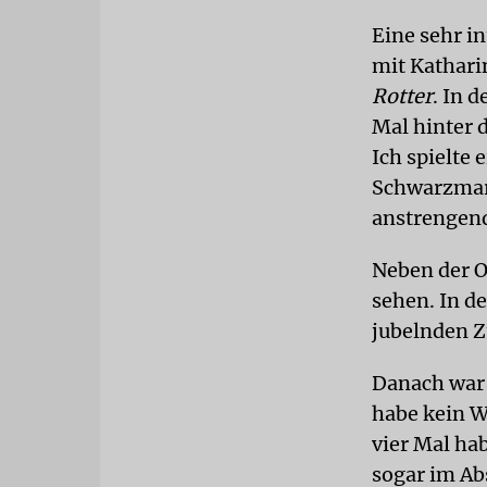
Eine sehr in
mit Katharin
Rotter
. In 
Mal hinter
Ich spielte 
Schwarzmark
anstrengend
Neben der O
sehen. In d
jubelnden Z
Danach war 
habe kein W
vier Mal ha
sogar im Ab