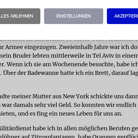
 drei Tage und drei Nächte. In Haifa angekommen, 
usse zu unserer ersten Bleibe: einem Zelt in der W
LLES ABLEHNEN
EINSTELLUNGEN
AKZEPTIER
ar Monaten bekamen wir dann eine kleine Baracke
 zu nähen an und konnte so erstes Geld verdienen. 
ur Armee eingezogen. Zweieinhalb Jahre war ich do
mein Bruder lebten mittlerweile in Tel Aviv in eine
. Wenn ich sie am Wochenende besuchte, habe ic
. Über der Badewanne hatte ich ein Brett, darauf la
dte meiner Mutter aus New York schickte uns dan
 war damals sehr viel Geld. So konnten wir endlich
ten, und es fing ein neues Leben für uns an.
litärdienst habe ich in allen möglichen Berufen ge
elöhner auf Zitrusplantagen, habe Orangen gepflück