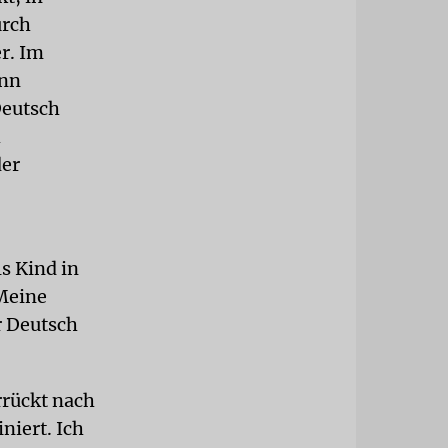
urch
r. Im
ann
Deutsch
h
der
s Kind in
 Meine
r Deutsch
rrückt nach
niert. Ich