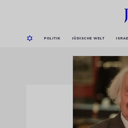
POLITIK
JÜDISCHE WELT
ISRA