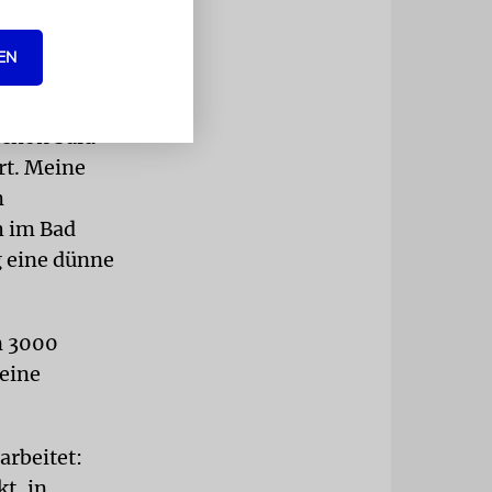
brachten uns
üste.
EN
. Meine
Schon bald
rt. Meine
m
h im Bad
g eine dünne
n 3000
 eine
arbeitet:
t, in