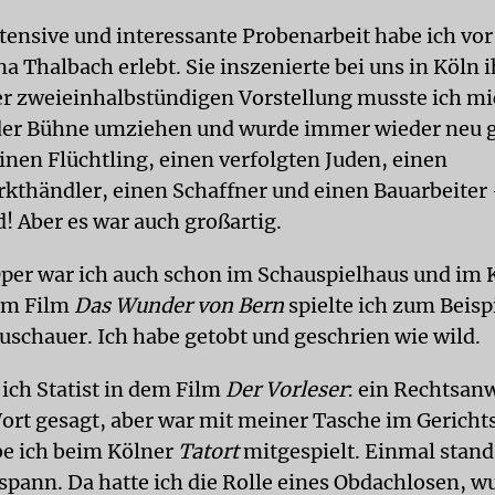
tensive und interessante Probenarbeit habe ich vor 
a Thalbach erlebt. Sie inszenierte bei uns in Köln 
der zweieinhalbstündigen Vorstellung musste ich mi
 der Bühne umziehen und wurde immer wieder neu 
einen Flüchtling, einen verfolgten Juden, einen
thändler, einen Schaffner und einen Bauarbeiter 
! Aber es war auch großartig.
per war ich auch schon im Schauspielhaus und im 
em Film
Das Wunder von Bern
spielte ich zum Beisp
uschauer. Ich habe getobt und geschrien wie wild.
ich Statist in dem Film
Der Vorleser
: ein Rechtsanw
ort gesagt, aber war mit meiner Tasche im Gericht
be ich beim Kölner
Tatort
mitgespielt. Einmal stan
spann. Da hatte ich die Rolle eines Obdachlosen, w