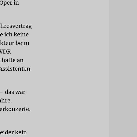
Oper in
ahresvertrag
e ich keine
akteur beim
 WDR
 hatte an
Assistenten
– das war
ahre.
erkonzerte.
leider kein