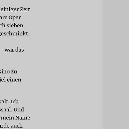
einiger Zeit
ihre Oper
ch sieben
geschminkt.
– war das
Kino zu
iel einen
alt. Ich
ssaal. Und
d mein Name
urde auch