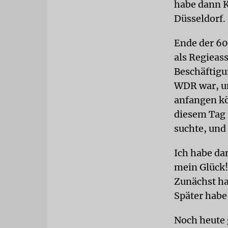
habe dann K
Düsseldorf.
Ende der 60
als Regieas
Beschäftigu
WDR war, un
anfangen kö
diesem Tag 
suchte, und
Ich habe da
mein Glück!
Zunächst ha
Später habe 
Noch heute g