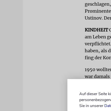
geschlagen,
Prominenten
Ustinov. De
KINDHEIT
am Leben ge
verpflichtet
haben, als 
fing der K
1950 wollte
war damals 
Bukarest in
zu bekomme
Auf dieser Seite 
100 Dollar f
personenbezogene 
Sie in unserer
Dat
Mit dem Sch