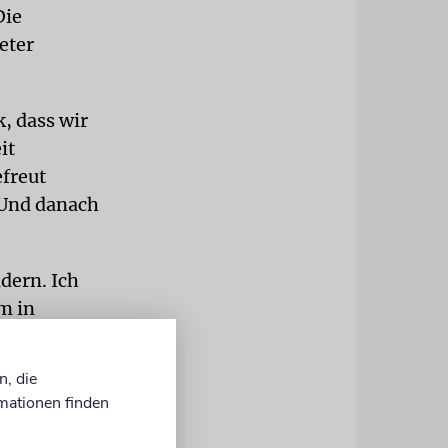
Die
eter
k, dass wir
it
efreut
. Und danach
dern. Ich
m in
nach Israel
ung damals
n, die
mationen finden
ch Haifa.