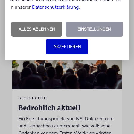
verarbeiten. Weitergehende Informationen finden Sie
in unserer
Datenschutzerklärung
.
von Katrin Richter
05.08.2026
ALLES ABLEHNEN
EINSTELLUNGEN
AKZEPTIEREN
GESCHICHTE
Bedrohlich aktuell
Ein Forschungsprojekt von NS-Dokuzentrum
und Lenbachhaus untersucht, wie völkische
Gedanken vor dem Ersten Weltkrieg wirkten