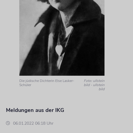
Die jüdische Dichterin Else Lasker-
Foto: ullstein
Schüler
bild - ullstein
bild
Meldungen aus der IKG
06.01.2022 06:18 Uhr