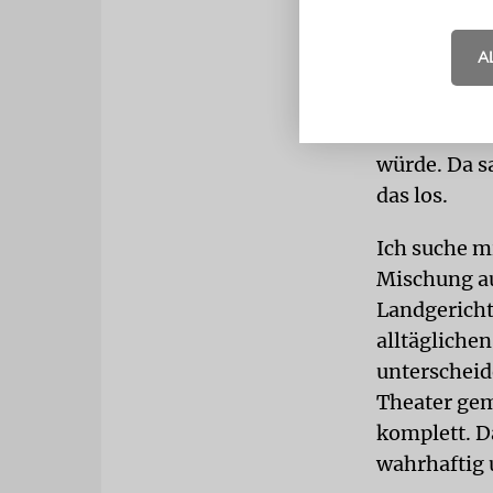
AVIV
Das nä
Ein Frankfu
A
koscher ver
Glück. Ich 
kennen und 
würde. Da s
das los.
Ich suche mi
Mischung au
Landgericht
alltägliche
unterscheid
Theater gem
komplett. D
wahrhaftig 