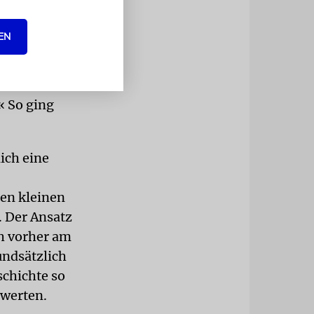
Prozess.
isch als
EN
. Ich hatte
 Zeitung«
schreiben
« So ging
lich eine
sen kleinen
. Der Ansatz
ch vorher am
undsätzlich
schichte so
 werten.