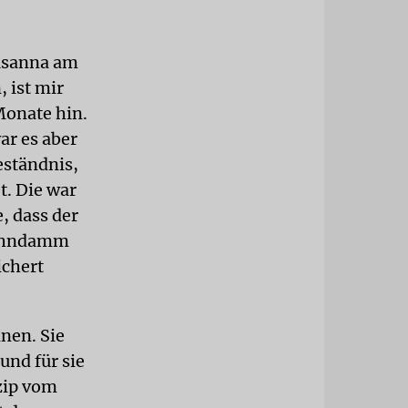
Susanna am
 ist mir
Monate hin.
ar es aber
eständnis,
t. Die war
, dass der
Bahndamm
ichert
nen. Sie
und für sie
zip vom