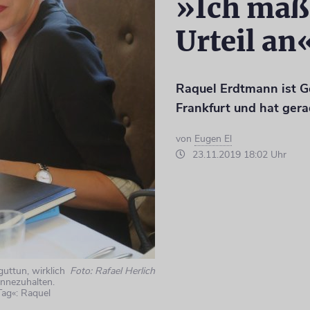
»Ich maß
Urteil an
Raquel Erdtmann ist Ge
Frankfurt und hat ger
von
Eugen El
23.11.2019 18:02 Uhr
uttun, wirklich
Foto: Rafael Herlich
innezuhalten.
Tag«: Raquel