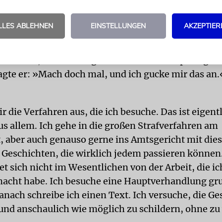
chste Verfahren, das ich besuchte, war der »Aviv«-
rter Lebensmittelgeschäft hatte nichtkoscheres Fle
LLES ABLEHNEN
EINSTELLUNGEN
AKZEPTIER
kauft. Damals habe ich wie verrückt mitgeschrieben
lernte jemanden von der »Frankfurter Allgemeinen
erzählte, dass ich so gern eine Gerichtsreportage 
agte er: »Mach doch mal, und ich gucke mir das an.
r die Verfahren aus, die ich besuche. Das ist eigent
s allem. Ich gehe in die großen Strafverfahren am
, aber auch genauso gerne ins Amtsgericht mit die
n Geschichten, die wirklich jedem passieren können
et sich nicht im Wesentlichen von der Arbeit, die i
acht habe. Ich besuche eine Hauptverhandlung gr
anach schreibe ich einen Text. Ich versuche, die Ge
und anschaulich wie möglich zu schildern, ohne zu