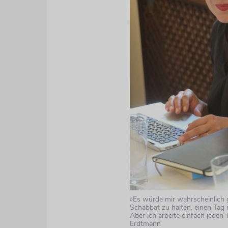
»Es würde mir wahrscheinlich g
Schabbat zu halten, einen Tag 
Aber ich arbeite einfach jeden 
Erdtmann