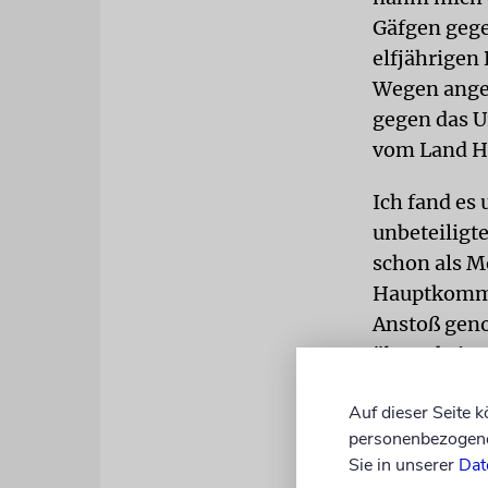
Gäfgen gege
elfjährigen
Wegen angeb
gegen das U
vom Land H
Ich fand es
unbeteiligte
schon als M
Hauptkommis
Anstoß geno
überschritt
Man schaute
Auf dieser Seite 
habe gedach
personenbezogene 
unterschied
Sie in unserer
Dat