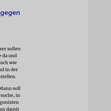
n gegen
ser sollen
e da und
isch wie
d in der
stellen.
Mann soll
suche, in
agonisten
man damit