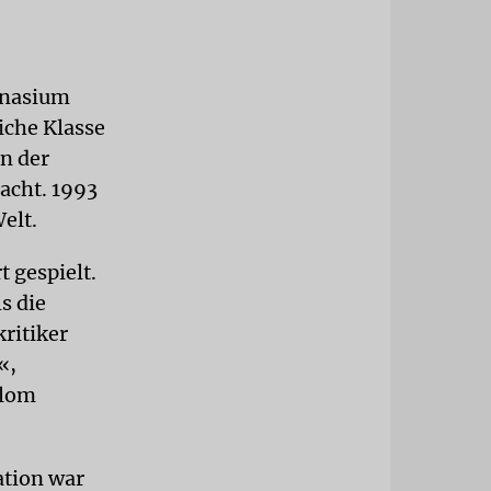
mnasium
iche Klasse
n der
acht. 1993
elt.
 gespielt.
s die
ritiker
«,
plom
ation war