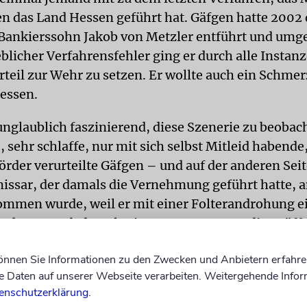
n das Land Hessen geführt hat. Gäfgen hatte 2002
 Bankierssohn Jakob von Metzler entführt und umg
licher Verfahrensfehler ging er durch alle Instan
rteil zur Wehr zu setzen. Er wollte auch ein Schme
essen.
 unglaublich faszinierend, diese Szenerie zu beobac
, sehr schlaffe, nur mit sich selbst Mitleid habend
örder verurteilte Gäfgen – und auf der anderen Seit
sar, der damals die Vernehmung geführt hatte, a
mmen wurde, weil er mit einer Folterandrohung e
en hat. Es gab damals eine Presseempore, die geöff
 wie im Theater hinunter auf die Verfahrensbeteili
können Sie Informationen zu den Zwecken und Anbietern erfahre
t: Diese Atmosphäre muss man schildern, diese g
Daten auf unserer Webseite verarbeiten. Weitergehende Infor
lichen Befindlichkeiten, das Auftreten.
enschutzerklärung
.