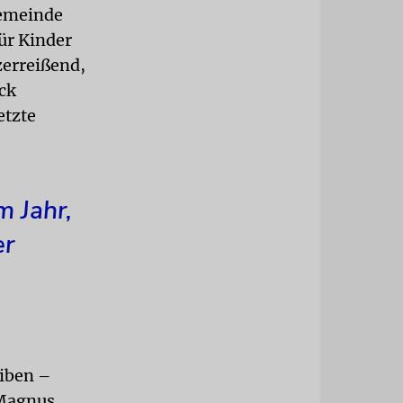
Gemeinde
ür Kinder
zerreißend,
ück
etzte
m Jahr,
er
eiben –
 Magnus