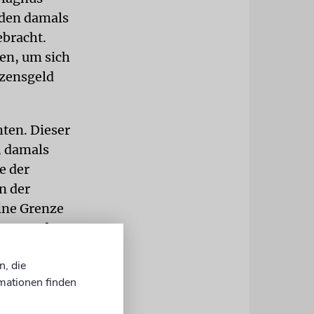
 den damals
ebracht.
zen, um sich
rzensgeld
hten. Dieser
e, damals
e der
n der
ine Grenze
net wurde.
gten. Ich
n, die
anzen
mationen finden