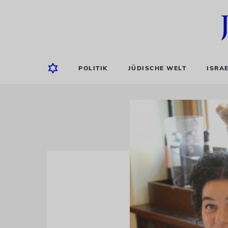
POLITIK
JÜDISCHE WELT
ISRA