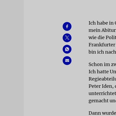
Ich habe i
mein Abitur
wie die Pol
Frankfurter
bin ich nac
Schon im zw
Ich hatte U
Regieabteil
Peter Iden,
unterrichte
gemacht und
Dann wurde 