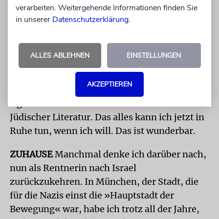
verarbeiten. Weitergehende Informationen finden Sie
jedem Gedicht wird ein Bild gehängt werden.
in unserer
Datenschutzerklärung
.
Ich versuche, einen inhaltlichen Bezug
zueinander herzustellen, was in manchen
ALLES ABLEHNEN
EINSTELLUNGEN
Fällen sicher besser klappt als in anderen. Und
ich möchte einen Band mit neueren Gedichten
AKZEPTIEREN
herausbringen. Vielleicht schreibe ich auch
irgendwann noch eine Doktorarbeit in
Jüdischer Literatur. Das alles kann ich jetzt in
Ruhe tun, wenn ich will. Das ist wunderbar.
ZUHAUSE
Manchmal denke ich darüber nach,
nun als Rentnerin nach Israel
zurückzukehren. In München, der Stadt, die
für die Nazis einst die »Hauptstadt der
Bewegung« war, habe ich trotz all der Jahre,