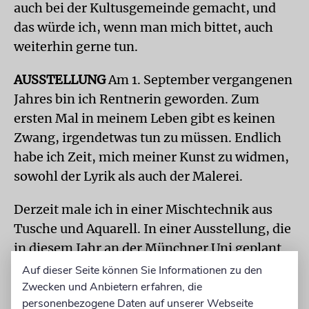
auch bei der Kultusgemeinde gemacht, und
das würde ich, wenn man mich bittet, auch
weiterhin gerne tun.
AUSSTELLUNG
Am 1. September vergangenen
Jahres bin ich Rentnerin geworden. Zum
ersten Mal in meinem Leben gibt es keinen
Zwang, irgendetwas tun zu müssen. Endlich
habe ich Zeit, mich meiner Kunst zu widmen,
sowohl der Lyrik als auch der Malerei.
Derzeit male ich in einer Mischtechnik aus
Tusche und Aquarell. In einer Ausstellung, die
in diesem Jahr an der Münchner Uni geplant
ist, möchte ich die Bilder gern in Beziehung zu
Auf dieser Seite können Sie Informationen zu den
meiner Lyrik setzen. Die habe ich mittlerweile
Zwecken und Anbietern erfahren, die
personenbezogene Daten auf unserer Webseite
ins Deutsche und Englische übersetzt, und zu