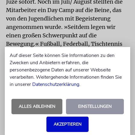
Juze sofort. Noch im Juli/ August stellten die
Mitarbeiter ein Day Camp auf die Beine, das
von den Jugendlichen mit Begeisterung
angenommen wurde. »Seitdem legen wir
einen großen Schwerpunkt auf die
Bewegung.« Fußball, Federball, Tischtennis
und Schnitzeljagden mit vielen Aufgaben
Auf dieser Seite können Sie Informationen zu den
bieten sie gerne an, ebenso Backen und
Zwecken und Anbietern erfahren, die
Basteln. Auch sie hat festgestellt, dass jetzt
personenbezogene Daten auf unserer Webseite
verarbeiten. Weitergehende Informationen finden Sie
mehr Kinder als vor der Pandemie ins
in unserer
Datenschutzerklärung
.
Jugendzentrum kommen.
Für die Hamburger sei der geplante Termin
ALLES ABLEHNEN
EINSTELLUNGEN
der Jewrovision 2022 nicht optimal, denn
ausgerechnet zu diesem Zeitpunkt sind die
AKZEPTIEREN
Mai-Ferien. »Viele Kinder haben schon
mitgeteilt, dass sie dann mit ihrer Familie